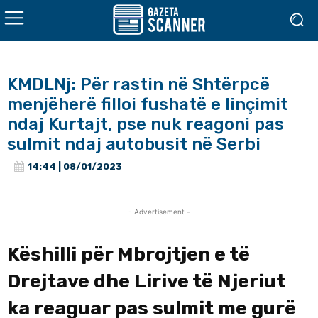
​KMDLNj: Për rastin në Shtërpcë
menjëherë filloi fushatë e linçimit
ndaj Kurtajt, pse nuk reagoni pas
sulmit ndaj autobusit në Serbi
14:44 | 08/01/2023
- Advertisement -
Këshilli për Mbrojtjen e të
Drejtave dhe Lirive të Njeriut
ka reaguar pas sulmit me gurë