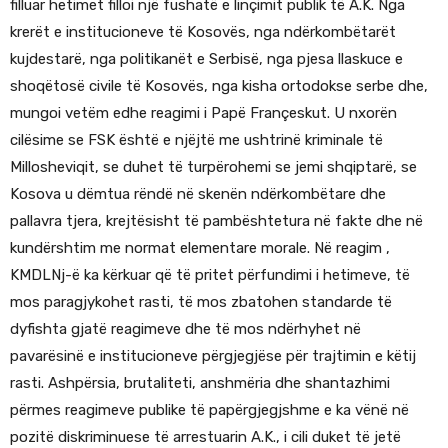
filluar hetimet filloi një fushatë e linçimit publik të A.K. Nga
krerët e institucioneve të Kosovës, nga ndërkombëtarët
kujdestarë, nga politikanët e Serbisë, nga pjesa llaskuce e
shoqëtosë civile të Kosovës, nga kisha ortodokse serbe dhe,
mungoi vetëm edhe reagimi i Papë Françeskut. U nxorën
cilësime se FSK është e njëjtë me ushtrinë kriminale të
Millosheviqit, se duhet të turpërohemi se jemi shqiptarë, se
Kosova u dëmtua rëndë në skenën ndërkombëtare dhe
pallavra tjera, krejtësisht të pambështetura në fakte dhe në
kundërshtim me normat elementare morale. Në reagim ,
KMDLNj-ë ka kërkuar që të pritet përfundimi i hetimeve, të
mos paragjykohet rasti, të mos zbatohen standarde të
dyfishta gjatë reagimeve dhe të mos ndërhyhet në
pavarësinë e institucioneve përgjegjëse për trajtimin e këtij
rasti. Ashpërsia, brutaliteti, anshmëria dhe shantazhimi
përmes reagimeve publike të papërgjegjshme e ka vënë në
pozitë diskriminuese të arrestuarin A.K., i cili duket të jetë