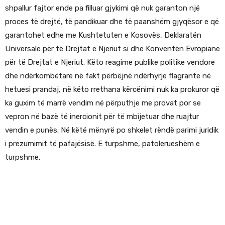
shpallur fajtor ende pa filluar gjykimi që nuk garanton një
proces të drejtë, të pandikuar dhe të paanshëm gjyqësor e që
garantohet edhe me Kushtetuten e Kosovës, Deklaratën
Universale për të Drejtat e Njeriut si dhe Konventën Evropiane
për të Drejtat e Njeriut. Këto reagime publike politike vendore
dhe ndërkombëtare në fakt përbëjnë ndërhyrje flagrante në
hetuesi prandaj, në këto rrethana kërcënimi nuk ka prokuror që
ka guxim të marrë vendim në përputhje me provat por se
vepron në bazë të inercionit për të mbijetuar dhe ruajtur
vendin e punës. Në këtë mënyrë po shkelet rëndë parimi juridik
i prezumimit të pafajësisë. E turpshme, patolerueshëm e
turpshme.