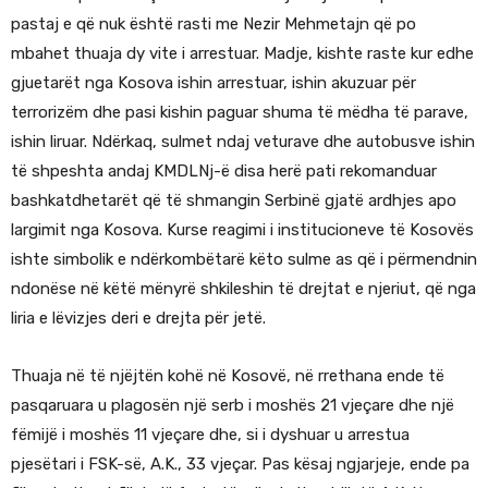
pastaj e që nuk është rasti me Nezir Mehmetajn që po
mbahet thuaja dy vite i arrestuar. Madje, kishte raste kur edhe
gjuetarët nga Kosova ishin arrestuar, ishin akuzuar për
terrorizëm dhe pasi kishin paguar shuma të mëdha të parave,
ishin liruar. Ndërkaq, sulmet ndaj veturave dhe autobusve ishin
të shpeshta andaj KMDLNj-ë disa herë pati rekomanduar
bashkatdhetarët që të shmangin Serbinë gjatë ardhjes apo
largimit nga Kosova. Kurse reagimi i institucioneve të Kosovës
ishte simbolik e ndërkombëtarë këto sulme as që i përmendnin
ndonëse në këtë mënyrë shkileshin të drejtat e njeriut, që nga
liria e lëvizjes deri e drejta për jetë.
Thuaja në të njëjtën kohë në Kosovë, në rrethana ende të
pasqaruara u plagosën një serb i moshës 21 vjeçare dhe një
fëmijë i moshës 11 vjeçare dhe, si i dyshuar u arrestua
pjesëtari i FSK-së, A.K., 33 vjeçar. Pas kësaj ngjarjeje, ende pa