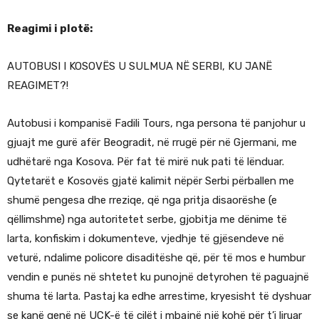
Reagimi i plotë:
AUTOBUSI I KOSOVËS U SULMUA NË SERBI, KU JANË
REAGIMET?!
Autobusi i kompanisë Fadili Tours, nga persona të panjohur u
gjuajt me gurë afër Beogradit, në rrugë për në Gjermani, me
udhëtarë nga Kosova. Për fat të mirë nuk pati të lënduar.
Qytetarët e Kosovës gjatë kalimit nëpër Serbi përballen me
shumë pengesa dhe rreziqe, që nga pritja disaorëshe (e
qëllimshme) nga autoritetet serbe, gjobitja me dënime të
larta, konfiskim i dokumenteve, vjedhje të gjësendeve në
veturë, ndalime policore disaditëshe që, për të mos e humbur
vendin e punës në shtetet ku punojnë detyrohen të paguajnë
shuma të larta. Pastaj ka edhe arrestime, kryesisht të dyshuar
se kanë qenë në UÇK-ë të cilët i mbajnë një kohë për t’i liruar