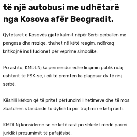
të një autobusi me udhëtarë
nga Kosova afër Beogradit.
Qytetarët e Kosovës gjatë kalimit nëpër Serbi përballen me
pengesa dhe rreziqe, thuhet në këtë reagim, ndërkaq
kritikojnë institucionet për veprime simbolike.
Po ashtu, KMDLNj ka përmendur edhe linçimin publik ndaj
ushtarit të FSK-së, i cili të premten ka plagosur dy të rinj
serbë.
Këshilli kërkon që të pritet përfundimi i hetimeve dhe të mos
zbatohen standarde të dyfishta për trajtimin e këtij rasti.
KMDLNj konsideron se në këtë rast po shkelet rëndë parimi
juridik i prezumimit të pafajësisë.