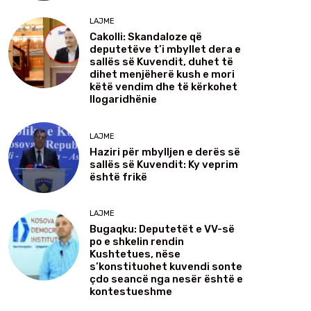
LAJME
Cakolli: Skandaloze që
deputetëve t’i mbyllet dera e
sallës së Kuvendit, duhet të
dihet menjëherë kush e mori
këtë vendim dhe të kërkohet
llogaridhënie
LAJME
Haziri për mbylljen e derës së
sallës së Kuvendit: Ky veprim
është frikë
LAJME
Bugaqku: Deputetët e VV-së
po e shkelin rendin
Kushtetues, nëse
s’konstituohet kuvendi sonte
çdo seancë nga nesër është e
kontestueshme