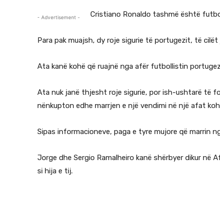
Cristiano Ronaldo tashmë është futbolli
- Advertisement -
Para pak muajsh, dy roje sigurie të portugezit, të cilët
Ata kanë kohë që ruajnë nga afër futbollistin portugez
Ata nuk janë thjesht roje sigurie, por ish-ushtarë të for
nënkupton edhe marrjen e një vendimi në një afat koho
Sipas informacioneve, paga e tyre mujore që marrin n
Jorge dhe Sergio Ramalheiro kanë shërbyer dikur në Af
si hija e tij.