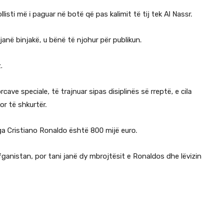
sti më i paguar në botë që pas kalimit të tij tek Al Nassr.
 janë binjakë, u bënë të njohur për publikun.
.
cave speciale, të trajnuar sipas disiplinës së rreptë, e cila
r të shkurtër.
ga Cristiano Ronaldo është 800 mijë euro.
ganistan, por tani janë dy mbrojtësit e Ronaldos dhe lëvizin