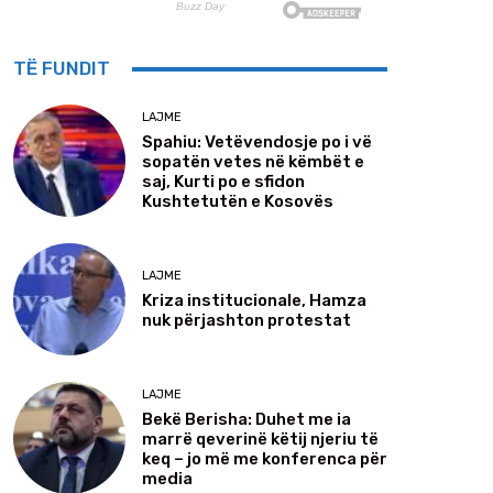
TË FUNDIT
LAJME
Spahiu: Vetëvendosje po i vë
sopatën vetes në këmbët e
saj, Kurti po e sfidon
Kushtetutën e Kosovës
LAJME
Kriza institucionale, Hamza
nuk përjashton protestat
LAJME
Bekë Berisha: Duhet me ia
marrë qeverinë këtij njeriu të
keq – jo më me konferenca për
media