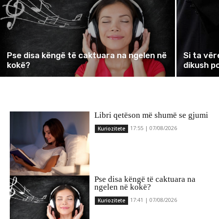
Pse disa këngë të caktuara na ngelen në
Si ta vë
kokë?
dikush p
Libri qetëson më shumë se gjumi
17:55 | 07/08/2026
Kuriozitete
Pse disa këngë të caktuara na
ngelen në kokë?
17:41 | 07/08/2026
Kuriozitete