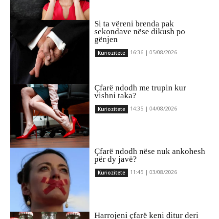
Si ta vëreni brenda pak
sekondave nëse dikush po
gënjen
16:36 | 05/08/2026
Kuriozitete
Çfarë ndodh me trupin kur
vishni taka?
14:35 | 04/08/2026
Kuriozitete
Çfarë ndodh nëse nuk ankohesh
për dy javë?
11:45 | 03/08/2026
Kuriozitete
Harrojeni çfarë keni ditur deri