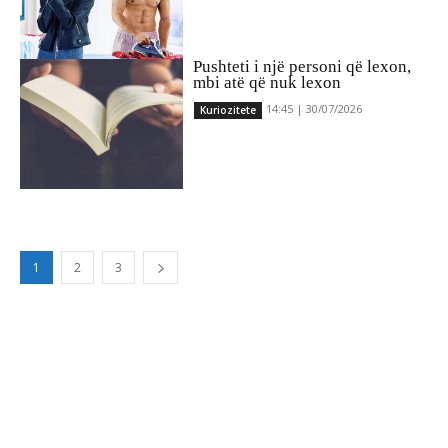
Pushteti i një personi që lexon,
mbi atë që nuk lexon
14:45 | 30/07/2026
Kuriozitete
1
2
3