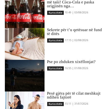
më tani! Coca-Cola e paska
origjinën nga…
10:49 | 03/08/2026
Kuriozitete
Sekrete për t’u qetësuar në fund
të ditës
17:15 | 02/08/2026
Kuriozitete
Pse po zhduken xixëllonjat?
16:55 | 01/08/2026
Kuriozitete
Pesë gjëra për të cilat meshkujt
ndihen fajtorë
15:11 | 31/07/2026
Kuriozitete