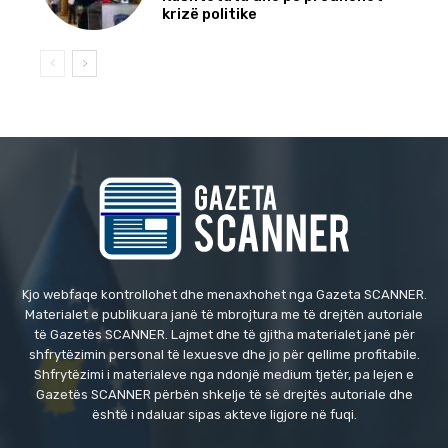
krizë politike
Kjo webfaqe kontrollohet dhe menaxhohet nga Gazeta SCANNER.
Materialet e publikuara janë të mbrojtura me të drejtën autoriale
të Gazetës SCANNER. Lajmet dhe të gjitha materialet janë për
shfrytëzimin personal të lexuesve dhe jo për qellime profitabile.
Shfrytëzimi i materialeve nga ndonjë medium tjetër, pa lejen e
Gazetës SCANNER përbën shkelje të së drejtës autoriale dhe
është i ndaluar sipas akteve ligjore në fuqi.