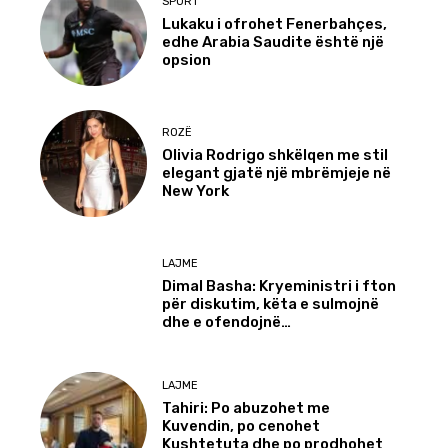
SPORT
Lukaku i ofrohet Fenerbahçes,
edhe Arabia Saudite është një
opsion
ROZË
Olivia Rodrigo shkëlqen me stil
elegant gjatë një mbrëmjeje në
New York
LAJME
Dimal Basha: Kryeministri i fton
për diskutim, këta e sulmojnë
dhe e ofendojnë…
LAJME
Tahiri: Po abuzohet me
Kuvendin, po cenohet
Kushtetuta dhe po prodhohet