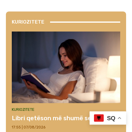
KURIOZITETE
KURIOZITETE
Libri qetëson më shumë se gjumi
SQ
17:55 | 07/08/2026