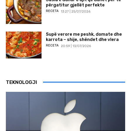
përgatitur gjellët perfekte
RECETA
13:27 | 25/07/2026
Supë verore me peshk, domate dhe
karrota – shije, shëndet dhe vlera
RECETA
20:59 | 13/07/2026
TEKNOLOGJI