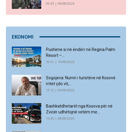
09:43 | 08/08/2026
EKONOMI
Pushime si në ëndërr në Regina Palm
Resort –...
10:51 | 10/08/2026
Sogojeva: Numri i turistëve në Kosovë
rritet çdo vit,...
13:12 | 09/08/2026
Bashkatdhetarët nga Kosova për në
Zvicër udhëtojnë vetëm me...
15:45 | 08/08/2026