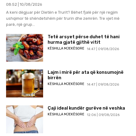
08:52 | 10/08/2026
A keni dëgjuar për Dietën e Trurit? Bëhet fjalë për një regjim
ushqimor të shëndetshëm për trurin dhe zemrën. Tre vjet më
parë, një grup...
Tetë arsyet përse duhet të hani
hurma gjatë gjithë vitit
KËSHILLA MJEKËSORE
14:47 | 09/08/2026
Lajm i mirë për ata që konsumojnë
birrën
KËSHILLA MJEKËSORE
14:47 | 09/08/2026
Çaji ideal kundër gurëve në veshka
KËSHILLA MJEKËSORE
12:06 | 09/08/2026