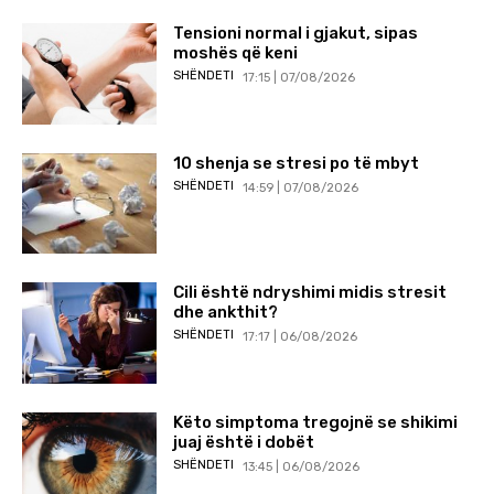
Tensioni normal i gjakut, sipas
moshës që keni
SHËNDETI
17:15 | 07/08/2026
10 shenja se stresi po të mbyt
SHËNDETI
14:59 | 07/08/2026
Cili është ndryshimi midis stresit
dhe ankthit?
SHËNDETI
17:17 | 06/08/2026
Këto simptoma tregojnë se shikimi
juaj është i dobët
SHËNDETI
13:45 | 06/08/2026