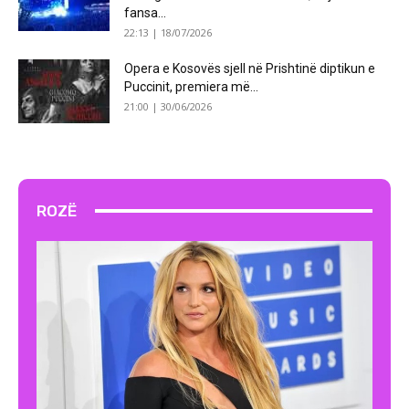
fansa...
22:13 | 18/07/2026
Opera e Kosovës sjell në Prishtinë diptikun e
Puccinit, premiera më...
21:00 | 30/06/2026
ROZË