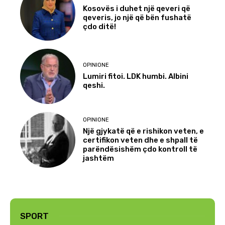
Kosovës i duhet një qeveri që
qeveris, jo një që bën fushatë
çdo ditë!
OPINIONE
Lumiri fitoi. LDK humbi. Albini
qeshi.
OPINIONE
Një gjykatë që e rishikon veten, e
certifikon veten dhe e shpall të
parëndësishëm çdo kontroll të
jashtëm
SPORT