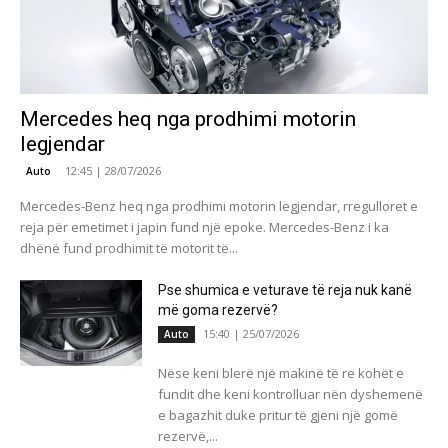
Mercedes heq nga prodhimi motorin
legjendar
12:45 | 28/07/2026
Auto
Mercedes-Benz heq nga prodhimi motorin legjendar, rregulloret e
reja për emetimet i japin fund një epoke. Mercedes-Benz i ka
dhënë fund prodhimit të motorit të...
Pse shumica e veturave të reja nuk kanë
më goma rezervë?
15:40 | 25/07/2026
Auto
Nëse keni blerë një makinë të re kohët e
fundit dhe keni kontrolluar nën dyshemenë
e bagazhit duke pritur të gjeni një gomë
rezervë,...