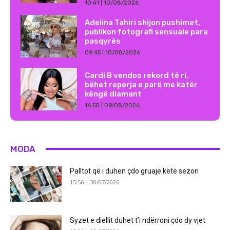
10:41 | 10/08/2026
Adelina Tahiri shijon pushimet,
publikon fotografi sensuale para
pasqyrës
09:45 | 10/08/2026
Cardi B vendos rekord të ri,
bëhet reperja e parë me katër
këngë diamant
16:50 | 09/08/2026
MODA
Palltot që i duhen çdo gruaje këtë sezon
15:56 | 30/07/2026
Syzet e diellit duhet t’i ndërroni çdo dy vjet