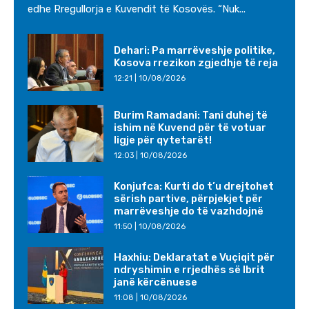
edhe Rregullorja e Kuvendit të Kosovës. “Nuk...
Dehari: Pa marrëveshje politike,
Kosova rrezikon zgjedhje të reja
12:21 | 10/08/2026
Burim Ramadani: Tani duhej të
ishim në Kuvend për të votuar
ligje për qytetarët!
12:03 | 10/08/2026
Konjufca: Kurti do t’u drejtohet
sërish partive, përpjekjet për
marrëveshje do të vazhdojnë
11:50 | 10/08/2026
Haxhiu: Deklaratat e Vuçiqit për
ndryshimin e rrjedhës së Ibrit
janë kërcënuese
11:08 | 10/08/2026