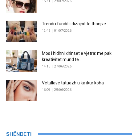
15:31 | 29/07/2026
Trendi i fundit i dizajnit të thonjve
12:45 | 01/07/2026
Mos i hidhni xhinset e vjetra: me pak
kreativitet mund të...
14:15 | 27/06/2026
Vetullave tatuazh u ka ikur koha
16:09 | 25/06/2026
SHËNDETI