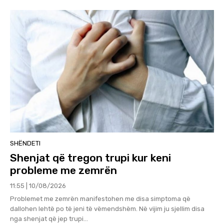
SHËNDETI
Shenjat që tregon trupi kur keni
probleme me zemrën
11:55 | 10/08/2026
Problemet me zemrën manifestohen me disa simptoma që
dallohen lehtë po të jeni të vëmendshëm. Në vijim ju sjellim disa
nga shenjat që jep trupi...