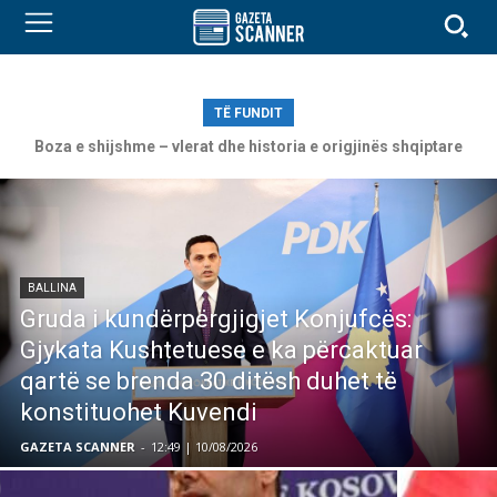
TË FUNDIT
Boza e shijshme – vlerat dhe historia e origjinës shqiptare
BALLINA
Gruda i kundërpërgjigjet Konjufcës:
Gjykata Kushtetuese e ka përcaktuar
qartë se brenda 30 ditësh duhet të
konstituohet Kuvendi
GAZETA SCANNER
-
12:49 | 10/08/2026