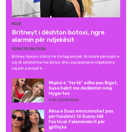
ROZË
Britneyt i dështon botoxi, ngre
alarmin për ndjekësit
12:58 | 10/08/2026
Britney Spears shkroi në Instagram për të ndarë përvojën e
saj të sikletshme me Botox dhe i paralajmëroi ndjekësit e
saj për pasojat e...
Miqësi e “fortë” edhe pas Bigut,
Sasa habit me dedikimin ndaj
Hygertes
11:10 | 10/08/2026
Nëna e Duas emocionohet pas
përfundimit të Sunny Hill
Festival: Faleminderit për
gjithçka