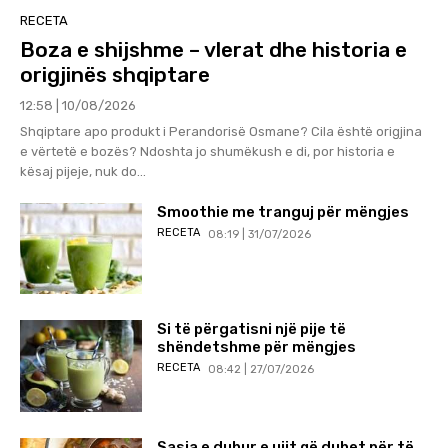
RECETA
Boza e shijshme – vlerat dhe historia e
origjinës shqiptare
12:58 | 10/08/2026
Shqiptare apo produkt i Perandorisë Osmane? Cila është origjina
e vërtetë e bozës? Ndoshta jo shumëkush e di, por historia e
kësaj pijeje, nuk do...
Smoothie me tranguj për mëngjes
RECETA
08:19 | 31/07/2026
Si të përgatisni një pije të
shëndetshme për mëngjes
RECETA
08:42 | 27/07/2026
Sasia e duhur e ujit që duhet për të