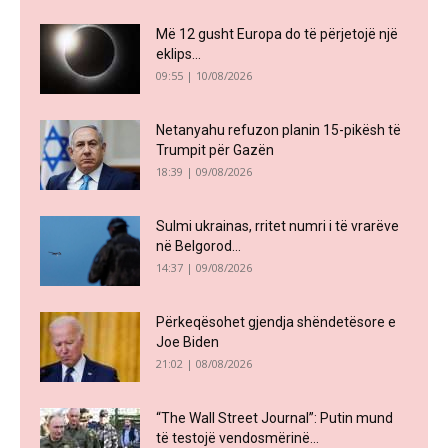
Më 12 gusht Europa do të përjetojë një
eklips...
09:55 | 10/08/2026
Netanyahu refuzon planin 15-pikësh të
Trumpit për Gazën
18:39 | 09/08/2026
Sulmi ukrainas, rritet numri i të vrarëve
në Belgorod...
14:37 | 09/08/2026
Përkeqësohet gjendja shëndetësore e
Joe Biden
21:02 | 08/08/2026
“The Wall Street Journal”: Putin mund
të testojë vendosmërinë...