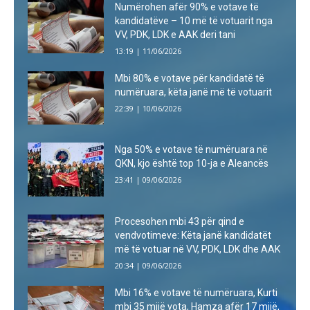
Numërohen afër 90% e votave të
kandidatëve – 10 më të votuarit nga
VV, PDK, LDK e AAK deri tani
13:19 | 11/06/2026
Mbi 80% e votave për kandidatë të
numëruara, këta janë më të votuarit
22:39 | 10/06/2026
Nga 50% e votave të numëruara në
QKN, kjo është top 10-ja e Aleancës
23:41 | 09/06/2026
Procesohen mbi 43 për qind e
vendvotimeve: Këta janë kandidatët
më të votuar në VV, PDK, LDK dhe AAK
20:34 | 09/06/2026
Mbi 16% e votave të numëruara, Kurti
mbi 35 mijë vota, Hamza afër 17 mijë,