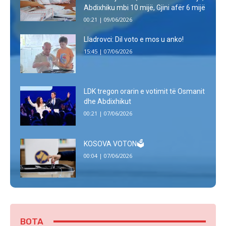
Abdixhiku mbi 10 mijë, Gjini afër 6 mijë
00:21 | 09/06/2026
Lladrovci: Dil voto e mos u anko!
15:45 | 07/06/2026
LDK tregon orarin e votimit të Osmanit
dhe Abdixhikut
00:21 | 07/06/2026
KOSOVA VOTON🗳
00:04 | 07/06/2026
BOTA