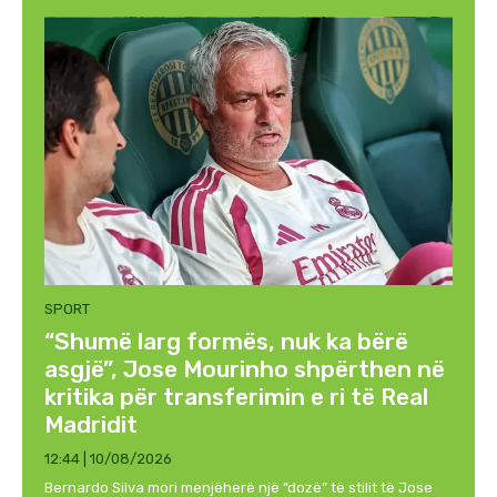
SPORT
“Shumë larg formës, nuk ka bërë
asgjë”, Jose Mourinho shpërthen në
kritika për transferimin e ri të Real
Madridit
12:44 | 10/08/2026
Bernardo Silva mori menjëherë një “dozë” të stilit të Jose