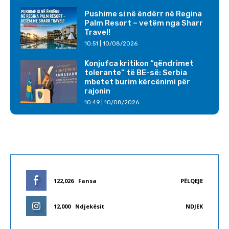
Pushime si në ëndërr në Regina
Palm Resort – vetëm nga Sharr
Travel!
10:51 | 10/08/2026
Konjufca kritikon “qëndrimet
tolerante” të BE-së: Serbia
mbetet burim kërcënimi për
rajonin
10:49 | 10/08/2026
122,026
Fansa
PËLQEJE
12,000
Ndjekësit
NDJEK