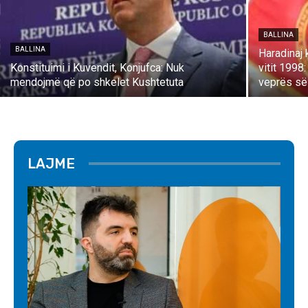
BALLINA
BALLINA
Haradinaj 
Konstituimi i Kuvendit, Konjufca: Nuk
vitit 1998
mendojmë që po shkelet Kushtetuta
veprës së
LAJME