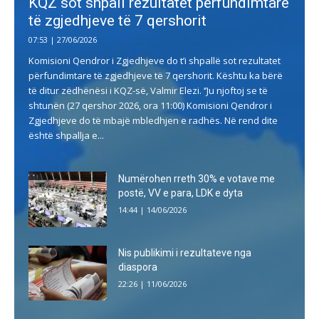
KQZ sot shpall rezultatet përfundimtare
të zgjedhjeve të 7 qershorit
07:53 | 27/06/2026
Komisioni Qendror i Zgjedhjeve do t’i shpallë sot rezultatet
përfundimtare të zgjedhjeve të 7 qershorit. Kështu ka bërë
të ditur zëdhënësi i KQZ-së, Valmir Elezi. ‘’Ju njoftoj se të
shtunën (27 qershor 2026, ora 11:00) Komisioni Qendror i
Zgjedhjeve do të mbajë mbledhjen e radhës. Në rend dite
është shpallja e...
Numërohen rreth 30% e votave me
postë, VV e para, LDK e dyta
14:44 | 14/06/2026
Nis publikimi i rezultateve nga
diaspora
22:26 | 11/06/2026