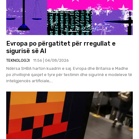
Evropa po përgatitet për rregullat e
sigurisë së AI
TEKNOLOGJI
11:56 | 04/08/2026
Ndërsa SHBA harton kuadrin e saj. Evropa dhe Britania e Madhe
po zhvillojnë qasjet e tyre për testimin dhe sigurinë e modeleve të
inteligjencës artificiale,...