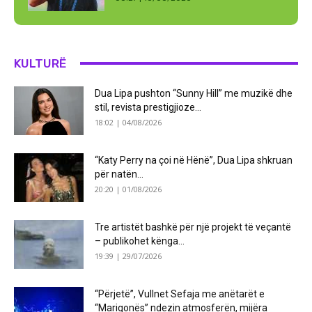
KULTURË
Dua Lipa pushton “Sunny Hill” me muzikë dhe
stil, revista prestigjioze...
18:02 | 04/08/2026
“Katy Perry na çoi në Hënë”, Dua Lipa shkruan
për natën...
20:20 | 01/08/2026
Tre artistët bashkë për një projekt të veçantë
– publikohet kënga...
19:39 | 29/07/2026
“Përjetë”, Vullnet Sefaja me anëtarët e
“Marigonës” ndezin atmosferën, mijëra