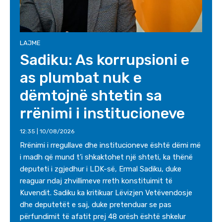
LAJME
Sadiku: As korrupsioni e
as plumbat nuk e
dëmtojnë shtetin sa
rrënimi i institucioneve
12:35 | 10/08/2026
Rrënimi i rregullave dhe institucioneve është dëmi më
i madh që mund t’i shkaktohet një shteti, ka thënë
deputeti i zgjedhur i LDK-së, Ermal Sadiku, duke
reaguar ndaj zhvillimeve rreth konstituimit të
Kuvendit. Sadiku ka kritikuar Lëvizjen Vetëvendosje
dhe deputetët e saj, duke pretenduar se pas
përfundimit të afatit prej 48 orësh është shkelur