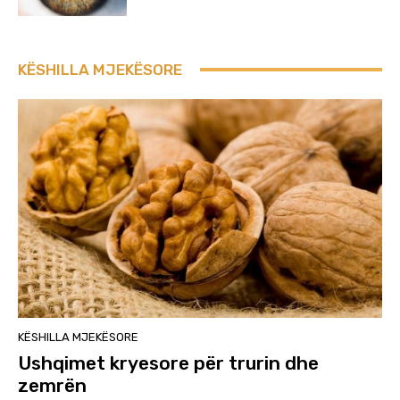
KËSHILLA MJEKËSORE
KËSHILLA MJEKËSORE
Ushqimet kryesore për trurin dhe
zemrën