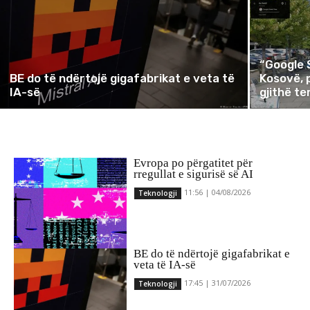
“Google 
BE do të ndërtojë gigafabrikat e veta të
Kosovë, 
IA-së
gjithë te
Evropa po përgatitet për
rregullat e sigurisë së AI
11:56 | 04/08/2026
Teknologji
BE do të ndërtojë gigafabrikat e
veta të IA-së
17:45 | 31/07/2026
Teknologji