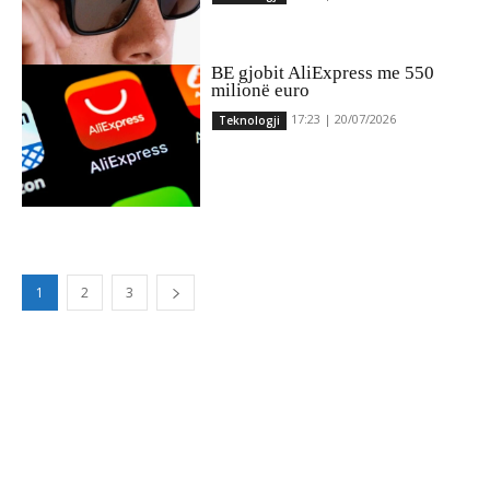
BE gjobit AliExpress me 550
milionë euro
17:23 | 20/07/2026
Teknologji
1
2
3