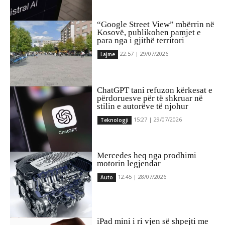
“Google Street View” mbërrin në
Kosovë, publikohen pamjet e
para nga i gjithë territori
22:57 | 29/07/2026
Lajme
ChatGPT tani refuzon kërkesat e
përdoruesve për të shkruar në
stilin e autorëve të njohur
15:27 | 29/07/2026
Teknologji
Mercedes heq nga prodhimi
motorin legjendar
12:45 | 28/07/2026
Auto
iPad mini i ri vjen së shpejti me