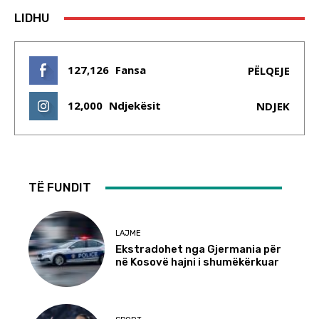
LIDHU
127,126
Fansa
PËLQEJE
12,000
Ndjekësit
NDJEK
TË FUNDIT
LAJME
Ekstradohet nga Gjermania për
në Kosovë hajni i shumëkërkuar