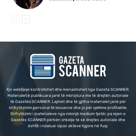
Kjo webfaqe kontrollohet dhe menaxhohet nga Gazeta SCANNER.
Materialet e publikuara janë të mbrojtura me të drejtën autoriale
të Gazetës SCANNER. Lajmet dhe të gjitha materialet janë për
shfrytëzimin personal të lexuesve dhe jo për qellime profitabile.
Shfrytëzimi i materialeve nga ndonjë medium tjetër, pa lejen e
Gazetës SCANNER përbën shkelje të së drejtës autoriale dhe
është i ndaluar sipas akteve ligjore në fuqi.