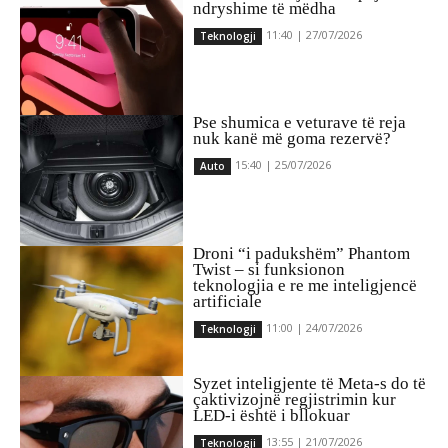
ndryshime të mëdha
11:40 | 27/07/2026
Teknologji
Pse shumica e veturave të reja
nuk kanë më goma rezervë?
15:40 | 25/07/2026
Auto
Droni “i padukshëm” Phantom
Twist – si funksionon
teknologjia e re me inteligjencë
artificiale
11:00 | 24/07/2026
Teknologji
Syzet inteligjente të Meta-s do të
çaktivizojnë regjistrimin kur
LED-i është i bllokuar
13:55 | 21/07/2026
Teknologji