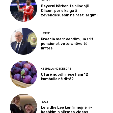
SPORT
Bayerni kërkon ta blindojë
Olisen, por e ka gati
zëvendësuesin në rast largimi
LAJME
Kroacia merr vendim, ua rrit
pensionet veteranëve të
luftës
KËSHILLA MJEKËSORE
Çfarë ndodh nëse hani 12
kumbulla në ditë?
ROZË
Lela dhe Leo konfirmojnë ri-
bashkimin përmes videos