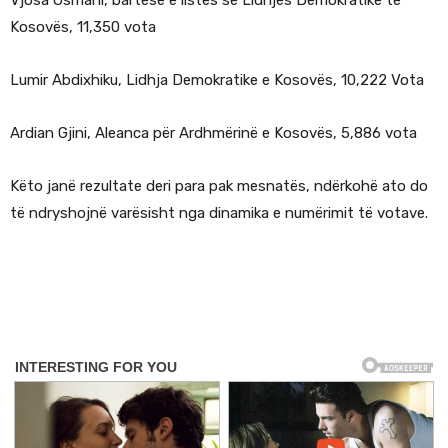
Vjosa Osmani, bartëse e listës së Lidhjes Demokratike të
Kosovës, 11,350 vota
Lumir Abdixhiku, Lidhja Demokratike e Kosovës, 10,222 Vota
Ardian Gjini, Aleanca për Ardhmërinë e Kosovës, 5,886 vota
Këto janë rezultate deri para pak mesnatës, ndërkohë ato do
të ndryshojnë varësisht nga dinamika e numërimit të votave.