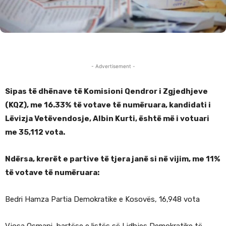
- Advertisement -
Sipas të dhënave të Komisioni Qendror i Zgjedhjeve
(KQZ), me 16.33% të votave të numëruara, kandidati i
Lëvizja Vetëvendosje, Albin Kurti, është më i votuari
me 35,112 vota.
Ndërsa, krerët e partive të tjera janë si në vijim, me 11%
të votave të numëruara:
Bedri Hamza Partia Demokratike e Kosovës, 16,948 vota