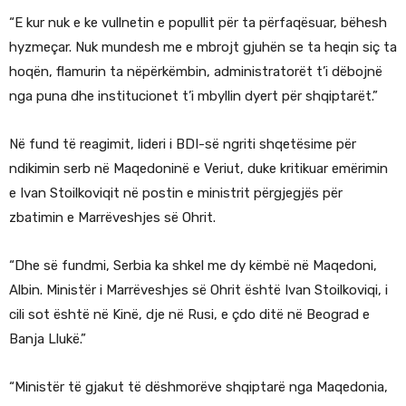
“E kur nuk e ke vullnetin e popullit për ta përfaqësuar, bëhesh
hyzmeçar. Nuk mundesh me e mbrojt gjuhën se ta heqin siç ta
hoqën, flamurin ta nëpërkëmbin, administratorët t’i dëbojnë
nga puna dhe institucionet t’i mbyllin dyert për shqiptarët.”
Në fund të reagimit, lideri i BDI-së ngriti shqetësime për
ndikimin serb në Maqedoninë e Veriut, duke kritikuar emërimin
e Ivan Stoilkoviqit në postin e ministrit përgjegjës për
zbatimin e Marrëveshjes së Ohrit.
“Dhe së fundmi, Serbia ka shkel me dy këmbë në Maqedoni,
Albin. Ministër i Marrëveshjes së Ohrit është Ivan Stoilkoviqi, i
cili sot është në Kinë, dje në Rusi, e çdo ditë në Beograd e
Banja Llukë.”
“Ministër të gjakut të dëshmorëve shqiptarë nga Maqedonia,