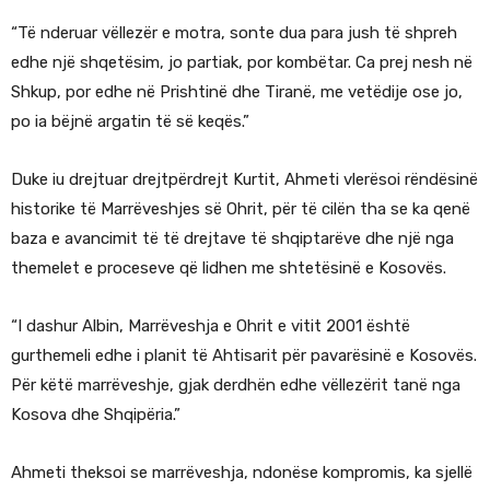
“Të nderuar vëllezër e motra, sonte dua para jush të shpreh
edhe një shqetësim, jo partiak, por kombëtar. Ca prej nesh në
Shkup, por edhe në Prishtinë dhe Tiranë, me vetëdije ose jo,
po ia bëjnë argatin të së keqës.”
Duke iu drejtuar drejtpërdrejt Kurtit, Ahmeti vlerësoi rëndësinë
historike të Marrëveshjes së Ohrit, për të cilën tha se ka qenë
baza e avancimit të të drejtave të shqiptarëve dhe një nga
themelet e proceseve që lidhen me shtetësinë e Kosovës.
“I dashur Albin, Marrëveshja e Ohrit e vitit 2001 është
gurthemeli edhe i planit të Ahtisarit për pavarësinë e Kosovës.
Për këtë marrëveshje, gjak derdhën edhe vëllezërit tanë nga
Kosova dhe Shqipëria.”
Ahmeti theksoi se marrëveshja, ndonëse kompromis, ka sjellë