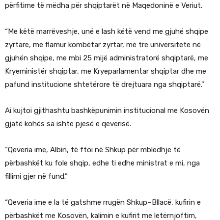
përfitime të mëdha për shqiptarët në Maqedoninë e Veriut.
“Me këtë marrëveshje, unë e lash këtë vend me gjuhë shqipe
zyrtare, me flamur kombëtar zyrtar, me tre universitete në
gjuhën shqipe, me mbi 25 mijë administratorë shqiptarë, me
Kryeministër shqiptar, me Kryeparlamentar shqiptar dhe me
pafund institucione shtetërore të drejtuara nga shqiptarë.”
Ai kujtoi gjithashtu bashkëpunimin institucional me Kosovën
gjatë kohës sa ishte pjesë e qeverisë.
“Qeveria ime, Albin, të ftoi në Shkup për mbledhje të
përbashkët ku fole shqip, edhe ti edhe ministrat e mi, nga
fillimi gjer në fund.”
“Qeveria ime e la të gatshme rrugën Shkup–Bllacë, kufirin e
përbashkët me Kosovën, kalimin e kufirit me letërnjoftim,