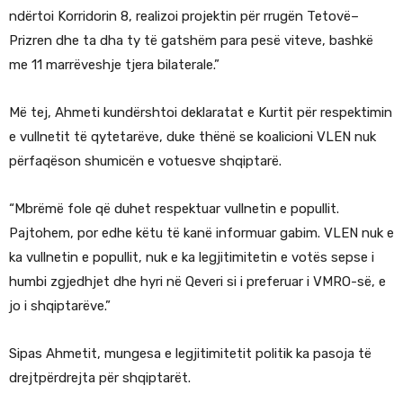
ndërtoi Korridorin 8, realizoi projektin për rrugën Tetovë–
Prizren dhe ta dha ty të gatshëm para pesë viteve, bashkë
me 11 marrëveshje tjera bilaterale.”
Më tej, Ahmeti kundërshtoi deklaratat e Kurtit për respektimin
e vullnetit të qytetarëve, duke thënë se koalicioni VLEN nuk
përfaqëson shumicën e votuesve shqiptarë.
“Mbrëmë fole që duhet respektuar vullnetin e popullit.
Pajtohem, por edhe këtu të kanë informuar gabim. VLEN nuk e
ka vullnetin e popullit, nuk e ka legjitimitetin e votës sepse i
humbi zgjedhjet dhe hyri në Qeveri si i preferuar i VMRO-së, e
jo i shqiptarëve.”
Sipas Ahmetit, mungesa e legjitimitetit politik ka pasoja të
drejtpërdrejta për shqiptarët.