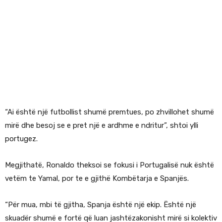
“Ai është një futbollist shumë premtues, po zhvillohet shumë
mirë dhe besoj se e pret një e ardhme e ndritur”, shtoi ylli
portugez.
Megjithatë, Ronaldo theksoi se fokusi i Portugalisë nuk është
vetëm te Yamal, por te e gjithë Kombëtarja e Spanjës.
“Për mua, mbi të gjitha, Spanja është një ekip. Është një
skuadër shumë e fortë që luan jashtëzakonisht mirë si kolektiv