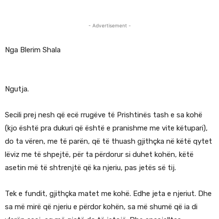
- Advertisement -
Nga Blerim Shala
Ngutja.
Secili prej nesh që ecë rrugëve të Prishtinës tash e sa kohë
(kjo është pra dukuri që është e pranishme me vite këtupari),
do ta vëren, me të parën, që të thuash gjithçka në këtë qytet
lëviz me të shpejtë, për ta përdorur si duhet kohën, këtë
asetin më të shtrenjtë që ka njeriu, pas jetës së tij.
Tek e fundit, gjithçka matet me kohë. Edhe jeta e njeriut. Dhe
sa më mirë që njeriu e përdor kohën, sa më shumë që ia di