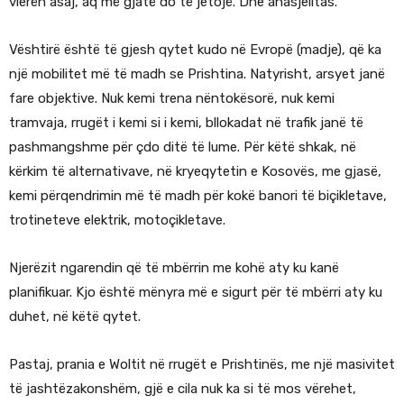
vlerën asaj, aq më gjatë do të jetojë. Dhe anasjelltas.
Vështirë është të gjesh qytet kudo në Evropë (madje), që ka
një mobilitet më të madh se Prishtina. Natyrisht, arsyet janë
fare objektive. Nuk kemi trena nëntokësorë, nuk kemi
tramvaja, rrugët i kemi si i kemi, bllokadat në trafik janë të
pashmangshme për çdo ditë të lume. Për këtë shkak, në
kërkim të alternativave, në kryeqytetin e Kosovës, me gjasë,
kemi përqendrimin më të madh për kokë banori të biçikletave,
trotineteve elektrik, motoçikletave.
Njerëzit ngarendin që të mbërrin me kohë aty ku kanë
planifikuar. Kjo është mënyra më e sigurt për të mbërri aty ku
duhet, në këtë qytet.
Pastaj, prania e Woltit në rrugët e Prishtinës, me një masivitet
të jashtëzakonshëm, gjë e cila nuk ka si të mos vërehet,