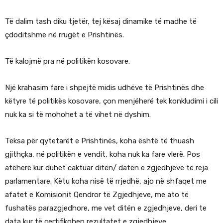
Të dalim tash diku tjetër, tej kësaj dinamike të madhe të
çdoditshme në rrugët e Prishtinës.
Të kalojmë pra në politikën kosovare.
Një krahasim fare i shpejtë midis udhëve të Prishtinës dhe
këtyre të politikës kosovare, çon menjëherë tek konkludimi i cili
nuk ka si të mohohet a të vihet në dyshim.
Teksa për qytetarët e Prishtinës, koha është të thuash
gjithçka, në politikën e vendit, koha nuk ka fare vlerë. Pos
atëherë kur duhet caktuar ditën/ datën e zgjedhjeve të reja
parlamentare. Këtu koha nisë të rrjedhë, ajo në shfaqet me
afatet e Komisionit Qendror të Zgjedhjeve, me ato të
fushatës parazgjedhore, me vet ditën e zgjedhjeve, deri te
data kur të certifikohen rezultatet e zgjedhjeve.