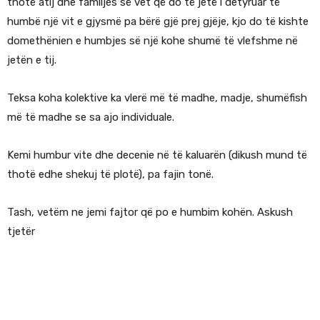
thotë atij dhe familjes së vet që do të jetë i detyruar të
humbë një vit e gjysmë pa bërë gjë prej gjëje, kjo do të kishte
domethënien e humbjes së një kohe shumë të vlefshme në
jetën e tij.
Teksa koha kolektive ka vlerë më të madhe, madje, shumëfish
më të madhe se sa ajo individuale.
Kemi humbur vite dhe decenie në të kaluarën (dikush mund të
thotë edhe shekuj të plotë), pa fajin tonë.
Tash, vetëm ne jemi fajtor që po e humbim kohën. Askush
tjetër