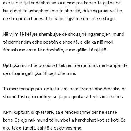
është një tjetër dëshmi se sa e çmojmë kohën të gjithë ne,
kur duhet të ushqehemi me të shpejtë, duke siguruar vaktin
në shtëpitë a banesat tona për gjysmë ore, më së largu.
Në vijim të këtyre shembujve që shquajnë ngarendjen, mund
të përmendim edhe postën e shpejtë, e cila ka një mori
firmash me emra të ndryshëm, e me qëllim të njëjtë.
Gjithçka mund të porositet tek ne, më në fund, me kompanitë
që ofrojnë gjithçka. Shpejt dhe mirë.
Ta merr mendja pra, që këtu jemi bërë Evropë dhe Amerikë, në
shumë fusha, ku më kryesorja pra qenka shfrytëzimi i kohës.
Kemi kuptuar, si qytetarë, sa e rëndësishme për ne është
koha. Që ajo nuk mund të humbet a harxhohet kot së koti. Se
ajo, tek e fundit, është e pakthyeshme.