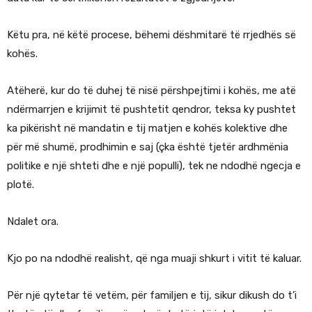
Këtu pra, në këtë procese, bëhemi dëshmitarë të rrjedhës së
kohës.
Atëherë, kur do të duhej të nisë përshpejtimi i kohës, me atë
ndërmarrjen e krijimit të pushtetit qendror, teksa ky pushtet
ka pikërisht në mandatin e tij matjen e kohës kolektive dhe
për më shumë, prodhimin e saj (çka është tjetër ardhmënia
politike e një shteti dhe e një populli), tek ne ndodhë ngecja e
plotë.
Ndalet ora.
Kjo po na ndodhë realisht, që nga muaji shkurt i vitit të kaluar.
Për një qytetar të vetëm, për familjen e tij, sikur dikush do t’i