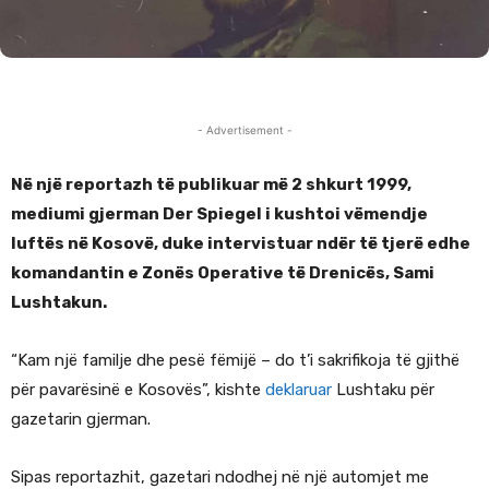
- Advertisement -
Në një reportazh të publikuar më 2 shkurt 1999,
mediumi gjerman
Der Spiegel
i kushtoi vëmendje
luftës në Kosovë, duke intervistuar ndër të tjerë edhe
komandantin e Zonës Operative të Drenicës,
Sami
Lushtakun
.
“Kam një familje dhe pesë fëmijë – do t’i sakrifikoja të gjithë
për pavarësinë e Kosovës”, kishte
deklaruar
Lushtaku për
gazetarin gjerman.
Sipas reportazhit, gazetari ndodhej në një automjet me