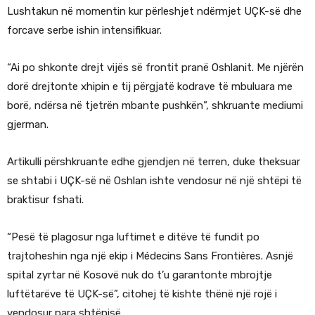
Lushtakun në momentin kur përleshjet ndërmjet UÇK-së dhe
forcave serbe ishin intensifikuar.
“Ai po shkonte drejt vijës së frontit pranë Oshlanit. Me njërën
dorë drejtonte xhipin e tij përgjatë kodrave të mbuluara me
borë, ndërsa në tjetrën mbante pushkën”, shkruante mediumi
gjerman.
Artikulli përshkruante edhe gjendjen në terren, duke theksuar
se shtabi i UÇK-së në Oshlan ishte vendosur në një shtëpi të
braktisur fshati.
“Pesë të plagosur nga luftimet e ditëve të fundit po
trajtoheshin nga një ekip i
Médecins Sans Frontières
. Asnjë
spital zyrtar në Kosovë nuk do t’u garantonte mbrojtje
luftëtarëve të UÇK-së”, citohej të kishte thënë një rojë i
vendosur para shtëpisë.