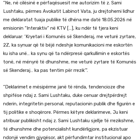
“Ne, në cilësinë e përfaqësuesit me autorizim të z. Sami
Lushtaku, përmes Avokatit Labinot Vata, ju drejtohemi lidhur
me deklaratat tuaja publike të dhëna me datë 18.05.2026 në
emisionin “Interaktiv” në KTV […], ku ndër të tjera keni
deklaruar: ‘Kryetari i Komunës së Skenderaj, me veturë zyrtare,
2Z, ka synuar që të bëjë ndeshje komunikacioni me eskortën
ku isha unë… ka synu që ta ndërpresë qarkullimin e eskortës
tonë, në mënyrë të dhunshme, me veturë zyrtare të Komunës
së Skenderaj… ka pas tentim për rrezik’”.
“Deklarimet e mësipërme janë të rënda, tendencioze dhe
shpifëse ndaj z. Sami Lushtaku, duke cenuar drejtpërdrejt
nderin, integritetin personal, reputacionin publik dhe figurën e
tij politike e shoqërore. Përmes këtyre deklarimeve, Ju keni
atribuar publikisht ndaj z. Sami Lushtaku sjellje të rrezikshme,
të dhunshme dhe potencialisht kundërligjore, pa ekzistuar
ndonjë vendim gjyqësor, akt përfundimtar institucional apo