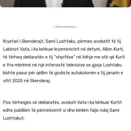
- Advertisement -
Kryetari i Skenderajt, Sami Lushtaku, përmes avokatit të tij
Labinot Vata, i ka kërkuar kryeministrit në detyrë, Albin Kurti,
të tërheq deklaratën e tij “shpifëse” në lidhje me atë që Kurti
e tha mbrëmë në një intervistë televizive se gjoja Lushtaku
kishte pasur për qëllim të godiste autokolonën e tij janarin e
vitit 2025 në Skenderaj.
Pos tërheqjes së deklaratës, avokati Vata i ka kërkuar Kurtit
edhe publikim të përmirësimit si dhe kërkim falje ndaj Sami
Lushtakut.