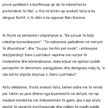
provë juridikisht e konfirmuar që do të mbështeste
pretendime të tilla”, u tha në letrën që avokati Vata ia ka
dërguar Kurtit, e të cilën e ka siguruar Klan Kosova.
Ai thotë se përdorimi i shprehjeve si, “Ka synuar të bëjë
ndeshje komunikacioni”; “Ta ndërpresë qarkullimin në mënyrë
të dhunshme”; dhe “Ka pas tentim për rrezik”, i atribuojnë
drejtpërdrejt Sami Lushtakut veprime me natyrë të
rrezikshme dhe kriminalizuese, duke krijuar në opinion publik
perceptim të dëmshëm, paragjykues dhe denigrues ndaj tij, “e
cila është shpifje drejtuar z. Sami Lushtakut”.
Këto deklarime, thotë avokati Vata, bëhen edhe më të rënda
për faktin se janë dhënë nga kryeministri në detyrë, në një
medium kombëtar me shikueshmëri të gjerë, çka u jep atyre
peshë të veçantë institucionale dhe ndikim të madh publik.