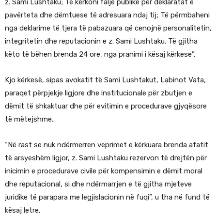
z. Sami Lushtaku; Të kërkoni falje publike për deklaratat e
pavërteta dhe dëmtuese të adresuara ndaj tij; Të përmbaheni
nga deklarime të tjera të pabazuara që cenojnë personalitetin,
integritetin dhe reputacionin e z. Sami Lushtaku. Të gjitha
këto të bëhen brenda 24 ore, nga pranimi i kësaj kërkese”.
Kjo kërkesë, sipas avokatit të Sami Lushtakut, Labinot Vata,
paraqet përpjekje ligjore dhe institucionale për zbutjen e
dëmit të shkaktuar dhe për evitimin e procedurave gjyqësore
të mëtejshme.
“Në rast se nuk ndërmerren veprimet e kërkuara brenda afatit
të arsyeshëm ligjor, z. Sami Lushtaku rezervon të drejtën për
inicimin e procedurave civile për kompensimin e dëmit moral
dhe reputacional, si dhe ndërmarrjen e të gjitha mjeteve
juridike të parapara me legjislacionin në fuqi”, u tha në fund të
kësaj letre.