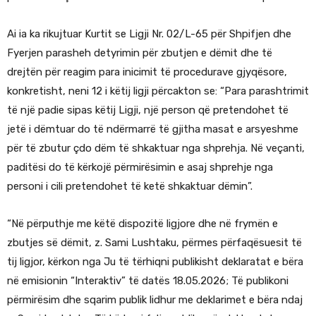
Ai ia ka rikujtuar Kurtit se Ligji Nr. 02/L-65 për Shpifjen dhe
Fyerjen parasheh detyrimin për zbutjen e dëmit dhe të
drejtën për reagim para inicimit të procedurave gjyqësore,
konkretisht, neni 12 i këtij ligji përcakton se: “Para parashtrimit
të një padie sipas këtij Ligji, një person që pretendohet të
jetë i dëmtuar do të ndërmarrë të gjitha masat e arsyeshme
për të zbutur çdo dëm të shkaktuar nga shprehja. Në veçanti,
paditësi do të kërkojë përmirësimin e asaj shprehje nga
personi i cili pretendohet të ketë shkaktuar dëmin”.
“Në përputhje me këtë dispozitë ligjore dhe në frymën e
zbutjes së dëmit, z. Sami Lushtaku, përmes përfaqësuesit të
tij ligjor, kërkon nga Ju të tërhiqni publikisht deklaratat e bëra
në emisionin “Interaktiv” të datës 18.05.2026; Të publikoni
përmirësim dhe sqarim publik lidhur me deklarimet e bëra ndaj