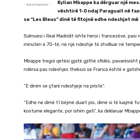
Kylian Mbappe ka dërguar një mesaz
- Advertisement -
vështirë 1-0 ndaj Paraguait në fa
se “Les Bleus” dinë të fitojnë edhe ndeshjet më 
Sulmuesi i Real Madridit ishte heroi i francezëve, pasi 
minutën e 70-të, në një ndeshje të zhvilluar në temper
Mbappe tregoi qetësi gjatë gjithë sfidës, pavarësish
ndërsa pas ndeshjes theksoi se Franca është e gatshme
“E dinim se çfarë ndeshjeje na priste”.
“Edhe ne dimë t’i bëjmë duart pis, dimë si të luajmë 
kostume elegante, por ishim gati”, ka deklaruar Mbapp