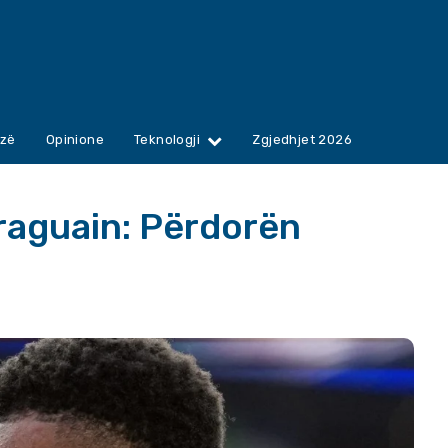
zë
Opinione
Teknologji
Zgjedhjet 2026
raguain: Përdorën