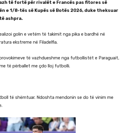
h të fortë për rivalët e Francës pas fitores së
zën e 1/8-tës së Kupës së Botës 2026, duke theksuar
të ashpra.
realizoi golin e vetëm të takimit nga pika e bardhë në
atura ekstreme në Filadelfia.
t provokimeve të vazhdueshme nga futbollistët e Paraguait,
 të përballet me çdo lloj futbolli.
futboll të shëmtuar. Ndoshta mendonin se do të vinim me
e.