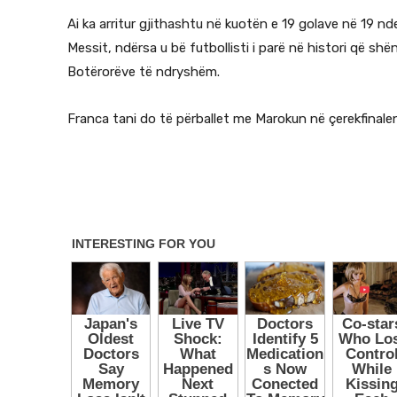
Ai ka arritur gjithashtu në kuotën e 19 golave në 19 n
Messit, ndërsa u bë futbollisti i parë në histori që sh
Botërorëve të ndryshëm.
Franca tani do të përballet me Marokun në çerekfinal