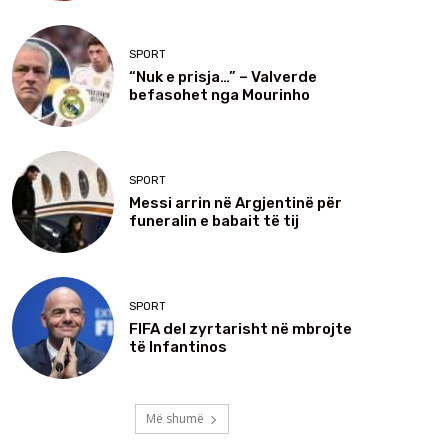
SPORT
“Nuk e prisja…” – Valverde
befasohet nga Mourinho
SPORT
Messi arrin në Argjentinë për
funeralin e babait të tij
SPORT
FIFA del zyrtarisht në mbrojte
të Infantinos
Më shumë