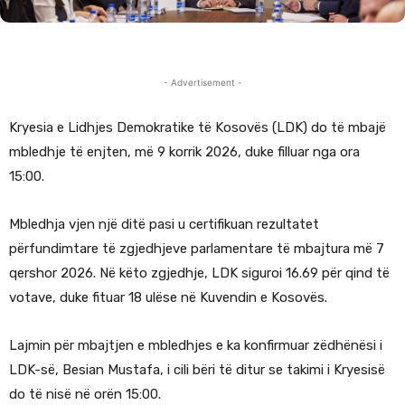
- Advertisement -
Kryesia e Lidhjes Demokratike të Kosovës (LDK) do të mbajë
mbledhje të enjten, më 9 korrik 2026, duke filluar nga ora
15:00.
Mbledhja vjen një ditë pasi u certifikuan rezultatet
përfundimtare të zgjedhjeve parlamentare të mbajtura më 7
qershor 2026. Në këto zgjedhje, LDK siguroi 16.69 për qind të
votave, duke fituar 18 ulëse në Kuvendin e Kosovës.
Lajmin për mbajtjen e mbledhjes e ka konfirmuar zëdhënësi i
LDK-së, Besian Mustafa, i cili bëri të ditur se takimi i Kryesisë
do të nisë në orën 15:00.