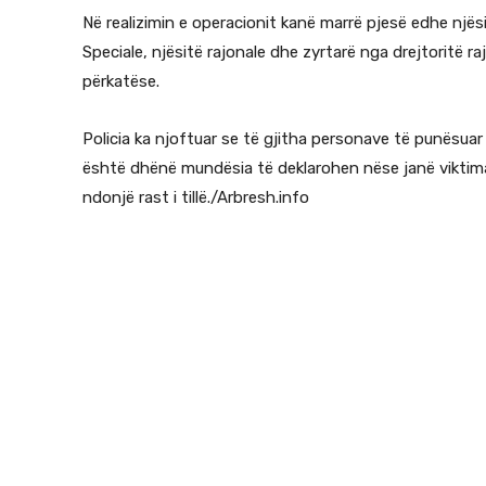
Në realizimin e operacionit kanë marrë pjesë edhe njësi
Speciale, njësitë rajonale dhe zyrtarë nga drejtoritë ra
përkatëse.
Policia ka njoftuar se të gjitha personave të punësua
është dhënë mundësia të deklarohen nëse janë viktima
ndonjë rast i tillë./Arbresh.info