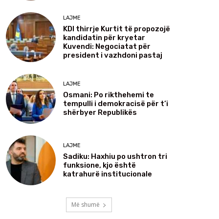
LAJME
KDI thirrje Kurtit të propozojë
kandidatin për kryetar
Kuvendi: Negociatat për
president i vazhdoni pastaj
LAJME
Osmani: Po rikthehemi te
tempulli i demokracisë për t’i
shërbyer Republikës
LAJME
Sadiku: Haxhiu po ushtron tri
funksione, kjo është
katrahurë institucionale
Më shumë