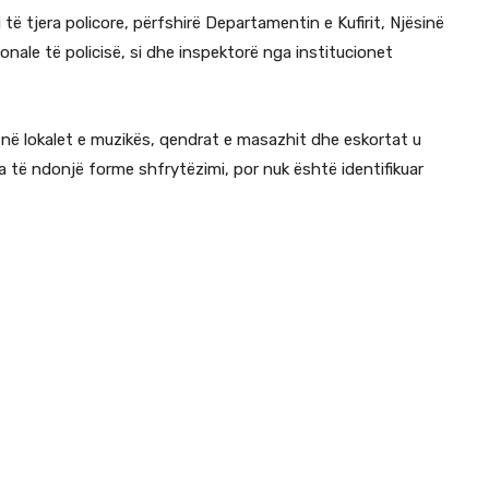
 të tjera policore, përfshirë Departamentin e Kufirit, Njësinë
jonale të policisë, si dhe inspektorë nga institucionet
r në lokalet e muzikës, qendrat e masazhit dhe eskortat u
 të ndonjë forme shfrytëzimi, por nuk është identifikuar