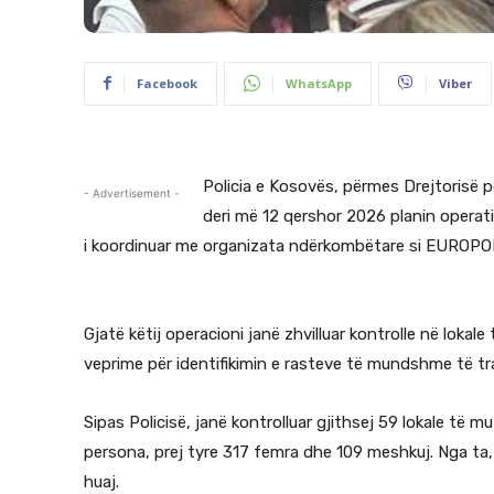
Facebook
WhatsApp
Viber
Policia e Kosovës, përmes Drejtorisë pë
- Advertisement -
deri më 12 qershor 2026 planin operat
i koordinuar me organizata ndërkombëtare si EUROP
Gjatë këtij operacioni janë zhvilluar kontrolle në lokal
veprime për identifikimin e rasteve të mundshme të tra
Sipas Policisë, janë kontrolluar gjithsej 59 lokale të m
persona, prej tyre 317 femra dhe 109 meshkuj. Nga ta
huaj.