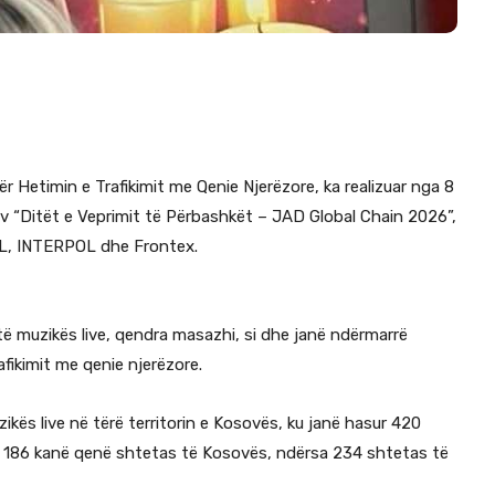
r Hetimin e Trafikimit me Qenie Njerëzore, ka realizuar nga 8
iv “Ditët e Veprimit të Përbashkët – JAD Global Chain 2026”,
OL, INTERPOL dhe Frontex.
e të muzikës live, qendra masazhi, si dhe janë ndërmarrë
fikimit me qenie njerëzore.
uzikës live në tërë territorin e Kosovës, ku janë hasur 420
, 186 kanë qenë shtetas të Kosovës, ndërsa 234 shtetas të