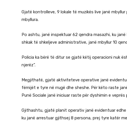
Gjatë kontrolleve, 9 lokale të muzikës live janë mbyllur
mbyllura.
Po ashtu, janë inspektuar 62 qendra masazhi, ku janë 
shkak të shkeljeve administrative, janë mbyllur 10 qen
Policia ka bërë të ditur se gjatë këtij operacioni nuk ës
njerëz”.
Megjithatë, gjatë aktiviteteve operative janë evident
fëmijët e tyre në rrugë dhe sheshe. Për këto raste j
Punë Sociale janë iniciuar raste për dyshimin e veprës 
Gjithashtu, gjatë planit operativ janë evidentuar edhe
ku janë arrestuar gjithsej 8 persona, prej tyre katër 