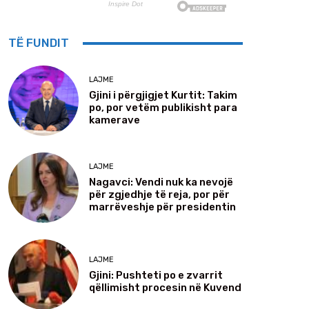
TË FUNDIT
LAJME
Gjini i përgjigjet Kurtit: Takim
po, por vetëm publikisht para
kamerave
LAJME
Nagavci: Vendi nuk ka nevojë
për zgjedhje të reja, por për
marrëveshje për presidentin
LAJME
Gjini: Pushteti po e zvarrit
qëllimisht procesin në Kuvend