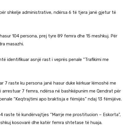
 për shkelje administrative, ndërsa 6 të tjera janë gjetur të
hasur 104 persona, prej tyre 89 femra dhe 15 meshkuj. Për
dra masazhi.
htë identifikuar asnjë rast i veprës penale “Trafikimi me
uar 7 raste ku persona janë hasur duke kërkuar lëmoshë me
anë arrestuar 7 femra, ndërsa në bashkëpunim me Qendrat për
penale “Keqtrajtimi apo braktisja e fëmijës” ndaj 13 fëmijëve.
 4 raste të kundërvajtjes “Marrje me prostitucion – Eskorta”,
meshkuj kosovarë dhe katër femra shtetase të huaja.