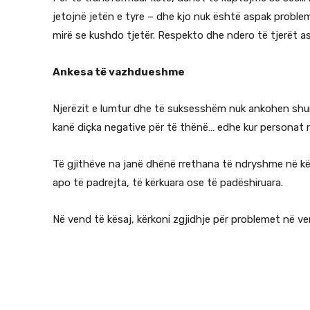
jetojnë jetën e tyre – dhe kjo nuk është aspak problem
mirë se kushdo tjetër. Respekto dhe ndero të tjerët a
Ankesa të vazhdueshme
Njerëzit e lumtur dhe të suksesshëm nuk ankohen shum
kanë diçka negative për të thënë… edhe kur personat rr
Të gjithëve na janë dhënë rrethana të ndryshme në kët
apo të padrejta, të kërkuara ose të padëshiruara.
Në vend të kësaj, kërkoni zgjidhje për problemet në ven