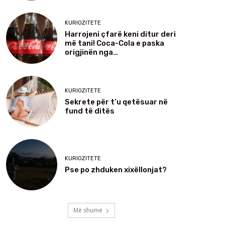
KURIOZITETE
Harrojeni çfarë keni ditur deri
më tani! Coca-Cola e paska
origjinën nga…
KURIOZITETE
Sekrete për t’u qetësuar në
fund të ditës
KURIOZITETE
Pse po zhduken xixëllonjat?
Më shumë