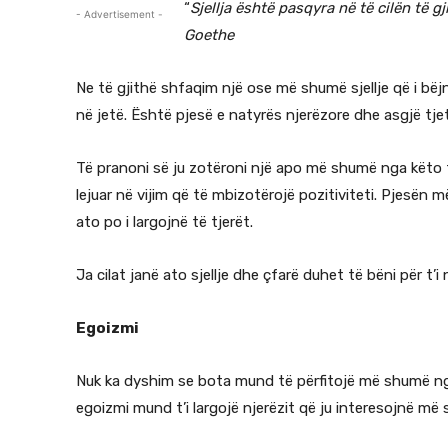
“
Sjellja është pasqyra në të cilën të 
- Advertisement -
Goethe
Ne të gjithë shfaqim një ose më shumë sjellje që i bëjn
në jetë. Është pjesë e natyrës njerëzore dhe asgjë tje
Të pranoni së ju zotëroni një apo më shumë nga këto tip
lejuar në vijim që të mbizotërojë pozitiviteti. Pjesën
ato po i largojnë të tjerët.
Ja cilat janë ato sjellje dhe çfarë duhet të bëni për t’i
Egoizmi
Nuk ka dyshim se bota mund të përfitojë më shumë ng
egoizmi mund t’i largojë njerëzit që ju interesojnë më