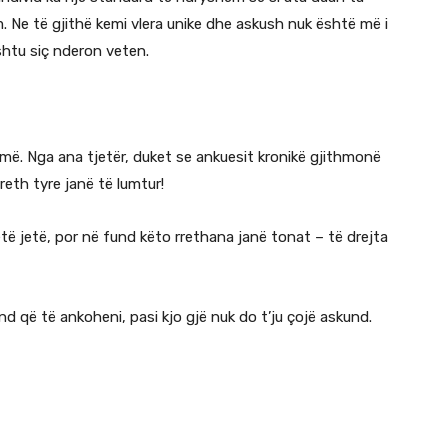
. Ne të gjithë kemi vlera unike dhe askush nuk është më i
shtu siç nderon veten.
ë. Nga ana tjetër, duket se ankuesit kronikë gjithmonë
eth tyre janë të lumtur!
ë jetë, por në fund këto rrethana janë tonat – të drejta
d që të ankoheni, pasi kjo gjë nuk do t’ju çojë askund.