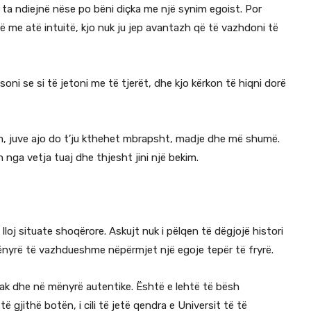
d ta ndiejnë nëse po bëni diçka me një synim egoist. Por
me atë intuitë, kjo nuk ju jep avantazh që të vazhdoni të
oni se si të jetoni me të tjerët, dhe kjo kërkon të hiqni dorë
bim, juve ajo do t’ju kthehet mbrapsht, madje dhe më shumë.
n nga vetja tuaj dhe thjesht jini një bekim.
do lloj situate shoqërore. Askujt nuk i pëlqen të dëgjojë histori
nyrë të vazhdueshme nëpërmjet një egoje tepër të fryrë.
pak dhe në mënyrë autentike. Është e lehtë të bësh
gjithë botën, i cili të jetë qendra e Universit të të