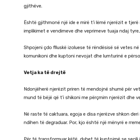
gjithëve.
Është gjithmonë një ide e mirë t’i lëmë njerëzit e tj
implikimet e vendimeve dhe veprimeve tuaja ndaj tyre
Shpojeni çdo flluskë izoluese të rëndësisë së vetes në 
komunikoni dhe kuptoni nevojat dhe lumturinë e përso
Vetja ka të drejtë
Ndonjëherë njerëzit priren të mendojnë shumë për vet
mund të bëjë që t’i shikoni me përçmim njerëzit dhe ve
Në raste të caktuara, egoja e disa njerëzve shkon deri 
ndihen të degraduar. Por, kjo është një mënyrë e rreme 
Për të transformuar këtë, duhet të kuptojmë se secili 