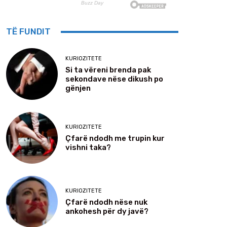
TË FUNDIT
KURIOZITETE
Si ta vëreni brenda pak
sekondave nëse dikush po
gënjen
KURIOZITETE
Çfarë ndodh me trupin kur
vishni taka?
KURIOZITETE
Çfarë ndodh nëse nuk
ankohesh për dy javë?