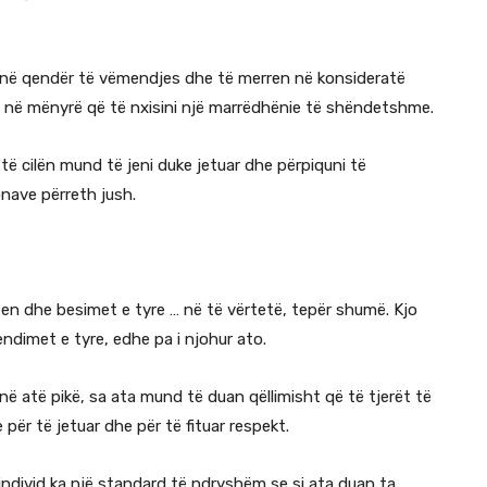
erë në qendër të vëmendjes dhe të merren në konsideratë
, në mënyrë që të nxisini një marrëdhënie të shëndetshme.
të cilën mund të jeni duke jetuar dhe përpiquni të
nave përreth jush.
en dhe besimet e tyre … në të vërtetë, tepër shumë. Kjo
ndimet e tyre, edhe pa i njohur ato.
në atë pikë, sa ata mund të duan qëllimisht që të tjerët të
për të jetuar dhe për të fituar respekt.
individ ka një standard të ndryshëm se si ata duan ta