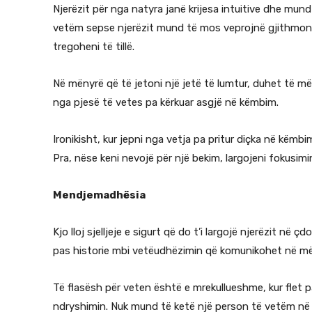
Njerëzit për nga natyra janë krijesa intuitive dhe mun
vetëm sepse njerëzit mund të mos veprojnë gjithmonë 
tregoheni të tillë.
Në mënyrë që të jetoni një jetë të lumtur, duhet të mës
nga pjesë të vetes pa kërkuar asgjë në këmbim.
Ironikisht, kur jepni nga vetja pa pritur diçka në këm
Pra, nëse keni nevojë për një bekim, largojeni fokusimi
Mendjemadhësia
Kjo lloj sjelljeje e sigurt që do t’i largojë njerëzit në ç
pas historie mbi vetëudhëzimin që komunikohet në më
Të flasësh për veten është e mrekullueshme, kur flet 
ndryshimin. Nuk mund të ketë një person të vetëm në të 