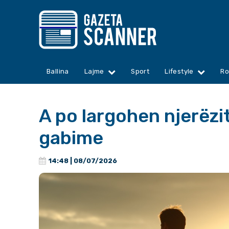
Ballina
Lajme
Sport
Lifestyle
Ro
A po largohen njerëzit
gabime
14:48 | 08/07/2026