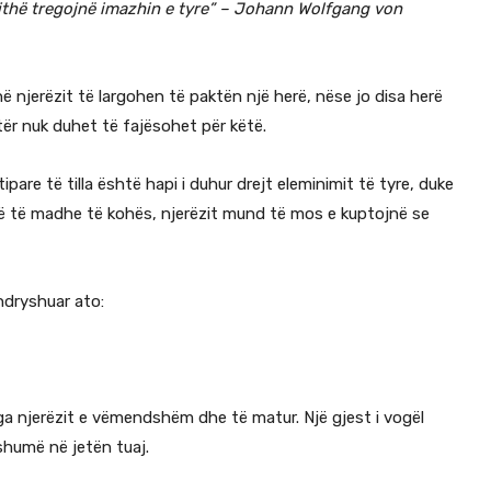
gjithë tregojnë imazhin e tyre” – Johann Wolfgang von
ë njerëzit të largohen të paktën një herë, nëse jo disa herë
tër nuk duhet të fajësohet për këtë.
are të tilla është hapi i duhur drejt eleminimit të tyre, duke
 më të madhe të kohës, njerëzit mund të mos e kuptojnë se
 ndryshuar ato:
a njerëzit e vëmendshëm dhe të matur. Një gjest i vogël
 shumë në jetën tuaj.