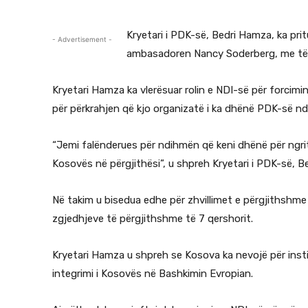
Kryetari i PDK-së, Bedri Hamza, ka pr
- Advertisement -
ambasadoren Nancy Soderberg, me të cil
Kryetari Hamza ka vlerësuar rolin e NDI-së për forcim
për përkrahjen që kjo organizatë i ka dhënë PDK-së ndë
“Jemi falënderues për ndihmën që keni dhënë për ngrit
Kosovës në përgjithësi”, u shpreh Kryetari i PDK-së, B
Në takim u bisedua edhe për zhvillimet e përgjithshme p
zgjedhjeve të përgjithshme të 7 qershorit.
Kryetari Hamza u shpreh se Kosova ka nevojë për insti
integrimi i Kosovës në Bashkimin Evropian.