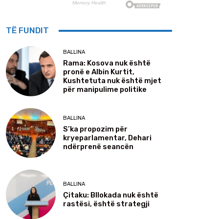
TË FUNDIT
BALLINA
Rama: Kosova nuk është
pronë e Albin Kurtit,
Kushtetuta nuk është mjet
për manipulime politike
BALLINA
S’ka propozim për
kryeparlamentar, Dehari
ndërprenë seancën
BALLINA
Çitaku: Bllokada nuk është
rastësi, është strategji