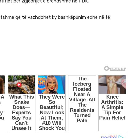
gatitjet për zgjedhjet e brendshme në PDK.
gatshme që të vazhdohet ky bashkëpunim edhe në të