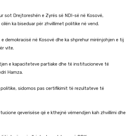
itur sot Drejtoreshën e Zyrës së NDI-së në Kosovë,
ën ka biseduar për zhvillimet politike në vend.
in e demokracisë në Kosovë dhe ka shprehur mirënjohjen e tij
r vite.
jen e kapaciteteve partiake dhe të institucioneve të
edri Hamza.
olitike, sidomos pas certifikimit të rezultateve të
tucione qeverisëse që e kthejnë vëmendjen kah zhvillimi dhe