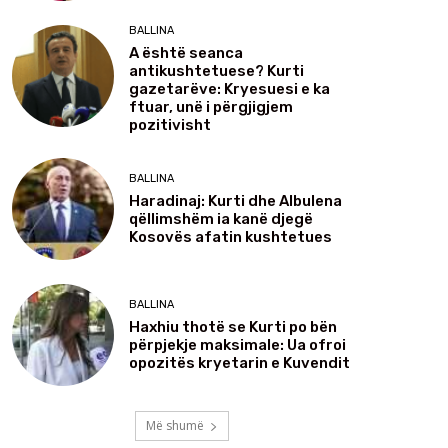
BALLINA
A është seanca
antikushtetuese? Kurti
gazetarëve: Kryesuesi e ka
ftuar, unë i përgjigjem
pozitivisht
BALLINA
Haradinaj: Kurti dhe Albulena
qëllimshëm ia kanë djegë
Kosovës afatin kushtetues
BALLINA
Haxhiu thotë se Kurti po bën
përpjekje maksimale: Ua ofroi
opozitës kryetarin e Kuvendit
Më shumë