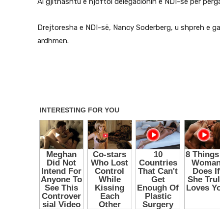
Ai gjithashtu e njoftoi delegacionin e NDI-së për për
Drejtoresha e NDI-së, Nancy Soderberg, u shpreh e 
ardhmen.