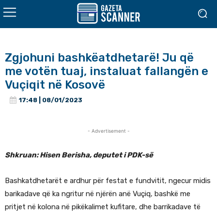
Zgjohuni bashkëatdhetarë! Ju që
me votën tuaj, instaluat fallangën e
Vuçiqit në Kosovë
17:48 | 08/01/2023
- Advertisement -
Shkruan: Hisen Berisha, deputet i PDK-së
Bashkatdhetarët e ardhur për festat e fundvitit, ngecur midis
barikadave që ka ngritur në njërën anë Vuçiq, bashkë me
pritjet në kolona në pikëkalimet kufitare, dhe barrikadave të