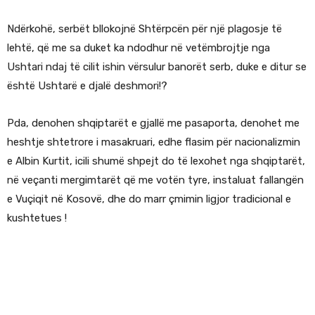
Ndërkohë, serbët bllokojnë Shtërpcën për një plagosje të
lehtë, që me sa duket ka ndodhur në vetëmbrojtje nga
Ushtari ndaj të cilit ishin vërsulur banorët serb, duke e ditur se
është Ushtarë e djalë deshmori!?
Pda, denohen shqiptarët e gjallë me pasaporta, denohet me
heshtje shtetrore i masakruari, edhe flasim për nacionalizmin
e Albin Kurtit, icili shumë shpejt do të lexohet nga shqiptarët,
në veçanti mergimtarët që me votën tyre, instaluat fallangën
e Vuçiqit në Kosovë, dhe do marr çmimin ligjor tradicional e
kushtetues !