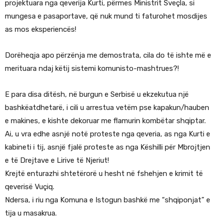
projektuara nga qeverija Kurti, përmes Ministrit Sveçla, si
mungesa e pasaportave, që nuk mund ti faturohet mosdijes
as mos eksperiencës!
Dorëheqja apo përzënja me demostrata, cila do të ishte më e
merituara ndaj këtij sistemi komunisto-mashtrues?!
E para disa ditësh, në burgun e Serbisë u ekzekutua një
bashkëatdhetarë, i cili u arrestua vetëm pse kapakun/hauben
e makines, e kishte dekoruar me flamurin kombëtar shqiptar.
Ai, u vra edhe asnjë notë proteste nga qeveria, as nga Kurti e
kabineti i tij, asnjë fjalë proteste as nga Këshilli për Mbrojtjen
e të Drejtave e Lirive të Njeriut!
Krejtë enturazhi shtetërorë u hesht në fshehjen e krimit të
qeverisë Vuçiq.
Ndersa, i riu nga Komuna e Istogun bashkë me “shqiponjat” e
tija u masakrua.