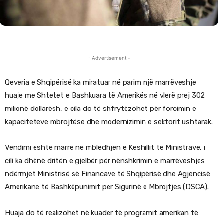
- Advertisement -
Qeveria e Shqipërisë ka miratuar në parim një marrëveshje
huaje me Shtetet e Bashkuara të Amerikës në vlerë prej 302
milionë dollarësh, e cila do të shfrytëzohet për forcimin e
kapaciteteve mbrojtëse dhe modernizimin e sektorit ushtarak.
Vendimi është marrë në mbledhjen e Këshillit të Ministrave, i
cili ka dhënë dritën e gjelbër për nënshkrimin e marrëveshjes
ndërmjet Ministrisë së Financave të Shqipërisë dhe Agjencisë
Amerikane të Bashkëpunimit për Sigurinë e Mbrojtjes (DSCA).
Huaja do të realizohet në kuadër të programit amerikan të