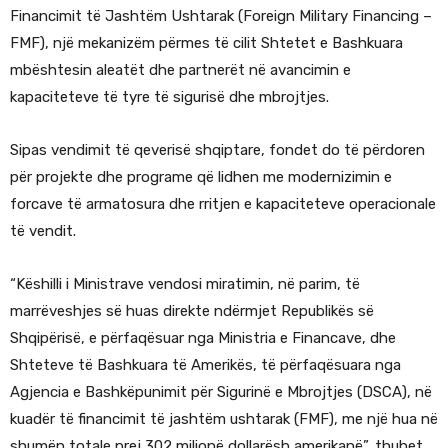
Financimit të Jashtëm Ushtarak (Foreign Military Financing –
FMF), një mekanizëm përmes të cilit Shtetet e Bashkuara
mbështesin aleatët dhe partnerët në avancimin e
kapaciteteve të tyre të sigurisë dhe mbrojtjes.
Sipas vendimit të qeverisë shqiptare, fondet do të përdoren
për projekte dhe programe që lidhen me modernizimin e
forcave të armatosura dhe rritjen e kapaciteteve operacionale
të vendit.
“Këshilli i Ministrave vendosi miratimin, në parim, të
marrëveshjes së huas direkte ndërmjet Republikës së
Shqipërisë, e përfaqësuar nga Ministria e Financave, dhe
Shteteve të Bashkuara të Amerikës, të përfaqësuara nga
Agjencia e Bashkëpunimit për Sigurinë e Mbrojtjes (DSCA), në
kuadër të financimit të jashtëm ushtarak (FMF), me një hua në
shumën totale prej 302 milionë dollarësh amerikanë”, thuhet