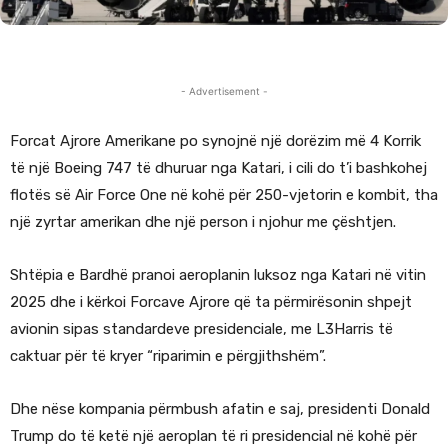
- Advertisement -
Forcat Ajrore Amerikane po synojnë një dorëzim më 4 Korrik
të një Boeing 747 të dhuruar nga Katari, i cili do t’i bashkohej
flotës së Air Force One në kohë për 250-vjetorin e kombit, tha
një zyrtar amerikan dhe një person i njohur me çështjen.
Shtëpia e Bardhë pranoi aeroplanin luksoz nga Katari në vitin
2025 dhe i kërkoi Forcave Ajrore që ta përmirësonin shpejt
avionin sipas standardeve presidenciale, me L3Harris të
caktuar për të kryer “riparimin e përgjithshëm”.
Dhe nëse kompania përmbush afatin e saj, presidenti Donald
Trump do të ketë një aeroplan të ri presidencial në kohë për