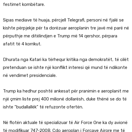
festimet kombëtare.
Sipas mediave të huaja, përcjell Telegrafi, personi në fjalë se
kishte përpjekje për ta dorëzuar aeroplanin tre javë më parë në
përputhje me ditëlindjen e Trump më 14 qershor, përpara
afatit të 4 korrikut.
Dhurata nga Katari ka tërhequr kritika nga demokratët, të cilët
pretenduan se ishte një konflikt interesi që mund të ndikonte
në vendimet presidenciale.
Trump ka hedhur poshtë ankesat për pranimin e aeroplanit me
një çmim liste prej 400 milionë dollarësh, duke thënë se do të
ishte “budallallëk” të refuzonte ofertën.
Në flotën aktuale të specializuar të Air Force One ka dy avionë
të modifikuar 747-200B. Çdo aeroplan i Forcave Ajrore me të