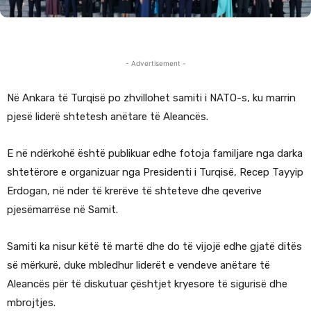
- Advertisement -
Në Ankara të Turqisë po zhvillohet samiti i NATO-s, ku marrin
pjesë liderë shtetesh anëtare të Aleancës.
E në ndërkohë është publikuar edhe fotoja familjare nga darka
shtetërore e organizuar nga Presidenti i Turqisë, Recep Tayyip
Erdogan, në nder të krerëve të shteteve dhe qeverive
pjesëmarrëse në Samit.
Samiti ka nisur këtë të martë dhe do të vijojë edhe gjatë ditës
së mërkurë, duke mbledhur liderët e vendeve anëtare të
Aleancës për të diskutuar çështjet kryesore të sigurisë dhe
mbrojtjes.