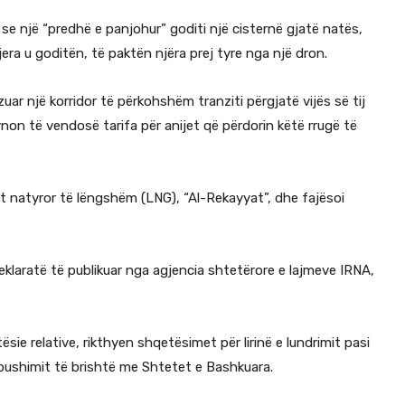
 se një “predhë e panjohur” goditi një cisternë gjatë natës,
era u goditën, të paktën njëra prej tyre nga një dron.
zuar një korridor të përkohshëm tranziti përgjatë vijës së tij
non të vendosë tarifa për anijet që përdorin këtë rrugë të
azit natyror të lëngshëm (LNG), “Al-Rekayyat”, dhe fajësoi
deklaratë të publikuar nga agjencia shtetërore e lajmeve IRNA,
sie relative, rikthyen shqetësimet për lirinë e lundrimit pasi
mëpushimit të brishtë me Shtetet e Bashkuara.