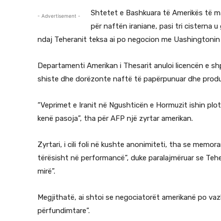
Shtetet e Bashkuara të Amerikës të 
- Advertisement -
për naftën iraniane, pasi tri cisterna
ndaj Teheranit teksa ai po negocion me Uashingtonin 
Departamenti Amerikan i Thesarit anuloi licencën e shpal
shiste dhe dorëzonte naftë të papërpunuar dhe produk
“Veprimet e Iranit në Ngushticën e Hormuzit ishin pl
kenë pasoja”, tha për AFP një zyrtar amerikan.
Zyrtari, i cili foli në kushte anonimiteti, tha se mem
tërësisht në performancë”, duke paralajmëruar se Tehe
mirë”.
Megjithatë, ai shtoi se negociatorët amerikanë po va
përfundimtare”.