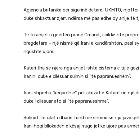
Agjencia britanike për sigurinë detare, UKMTO, njoftoi
duke shkaktuar zjarr, ndërsa më pas edhe dy anije të tj
Të tri anijet u goditën pranë Omanit, i cili kishte propo
bregdetare – një nismë që Irani e kundërshton, pasi sy
ngushtë ujore.
Katari tha se njëra nga anijet ishte cisterna e tij e g
Iranin, duke e cilësuar sulmin si “të papranueshëm”.
Irani shprehu “keqardhje” për akuzat e Katarit në një 
duke i cilësuar ato si “të papranueshme”.
Sulmet, të cilat i dhanë fund më shumë se një jave qetë
Irani hoqi bllokadën e kësaj rruge jetike ujore pas ar