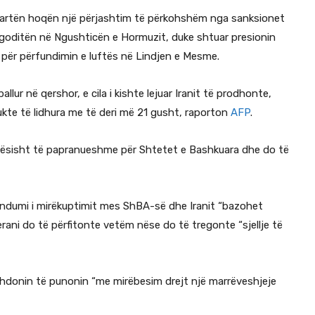
martën hoqën një përjashtim të përkohshëm nga sanksionet
 u goditën në Ngushticën e Hormuzit, duke shtuar presionin
për përfundimin e luftës në Lindjen e Mesme.
lur në qershor, e cila i kishte lejuar Iranit të prodhonte,
te të lidhura me të deri më 21 gusht, raporton
AFP
.
otësisht të papranueshme për Shtetet e Bashkuara dhe do të
orandumi i mirëkuptimit mes ShBA-së dhe Iranit “bazohet
rani do të përfitonte vetëm nëse do të tregonte “sjellje të
zhdonin të punonin “me mirëbesim drejt një marrëveshjeje