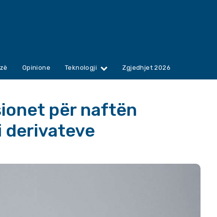
zë
Opinione
Teknologji
Zgjedhjet 2026
ionet për naftën
 i derivateve