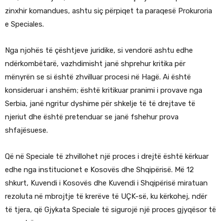
zinxhir komandues, ashtu siç përpiqet ta paraqesë Prokuroria
e Speciales.
Nga njohës të çështjeve juridike, si vendorë ashtu edhe
ndërkombëtarë, vazhdimisht janë shprehur kritika për
mënyrën se si është zhvilluar procesi në Hagë. Ai është
konsideruar i anshëm; është kritikuar pranimi i provave nga
Serbia, janë ngritur dyshime për shkelje të të drejtave të
njeriut dhe është pretenduar se janë fshehur prova
shfajësuese.
Që në Speciale të zhvillohet një proces i drejtë është kërkuar
edhe nga institucionet e Kosovës dhe Shqipërisë. Më 12
shkurt, Kuvendi i Kosovës dhe Kuvendi i Shqipërisë miratuan
rezoluta në mbrojtje të krerëve të UÇK-së, ku kërkohej, ndër
të tjera, që Gjykata Speciale të sigurojë një proces gjyqësor të