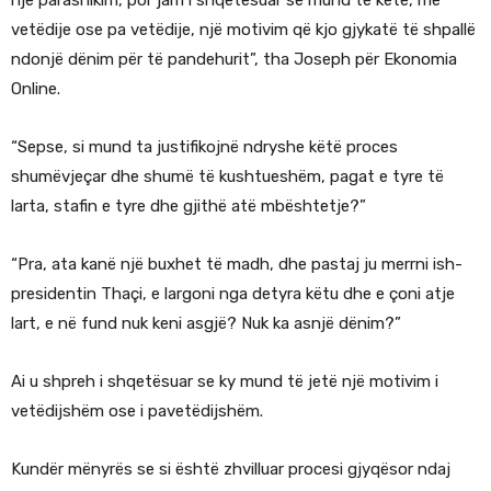
një parashikim, por jam i shqetësuar se mund të ketë, me
vetëdije ose pa vetëdije, një motivim që kjo gjykatë të shpallë
ndonjë dënim për të pandehurit”, tha Joseph për Ekonomia
Online.
“Sepse, si mund ta justifikojnë ndryshe këtë proces
shumëvjeçar dhe shumë të kushtueshëm, pagat e tyre të
larta, stafin e tyre dhe gjithë atë mbështetje?”
“Pra, ata kanë një buxhet të madh, dhe pastaj ju merrni ish-
presidentin Thaçi, e largoni nga detyra këtu dhe e çoni atje
lart, e në fund nuk keni asgjë? Nuk ka asnjë dënim?”
Ai u shpreh i shqetësuar se ky mund të jetë një motivim i
vetëdijshëm ose i pavetëdijshëm.
Kundër mënyrës se si është zhvilluar procesi gjyqësor ndaj