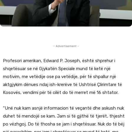
- Advertisement -
Profesori amerikan, Edward P. Joseph, është shprehur i
shqetësuar se në Gjykatën Speciale mund të ketë një
motivim, me vetëdije ose pa vetëdije, për të shpallur një
aktgjykim dënues ndaj ish-krerëve të Ushtrisë Çlirimtare të
Kosovës, vendimi për të cilët do të merret më 16 shtator.
“Unë nuk kam asnjë informacion të veçantë dhe askush nuk
duhet të mendojë se kam. Jam si të gjithë të tjerët, thjesht
po vëzhgoj. Do të thosha se jam i shqetësuar. Nuk do të bëj