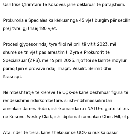
Ushtrisë Çlirimtare të Kosovës janë deklaruar të pafajshëm.
Prokuroria e Speciales ka kërkuar nga 45 vjet burgim për secilin
prej tyre, gjithsej 180 vjet.
Procesi gjyqësor ndaj tyre filloi në prill të vitit 2023, më
shumë se tri vjet pas arrestimit. Zyra e Prokurorit të
Specializuar (ZPS), më 16 prill 2025, njoftoi se kishte mbyllur
paraqitjen e provave ndaj Thaçit, Veselit, Selimit dhe
Krasniqit.
Në mbështetje të krerëve të UÇK-së kanë dëshmuar figura të
rëndësishme ndërkombëtare, si ish-ndihmëssekretari
amerikan James Rubin, ish-komandanti i NATO-s gjatë luftës
në Kosovë, Wesley Clark, ish-diplomati amerikan Chris Hill, etj.
Ata, ndër të tjera, kanë theksuar se UÇK-ja nuk ka pasur