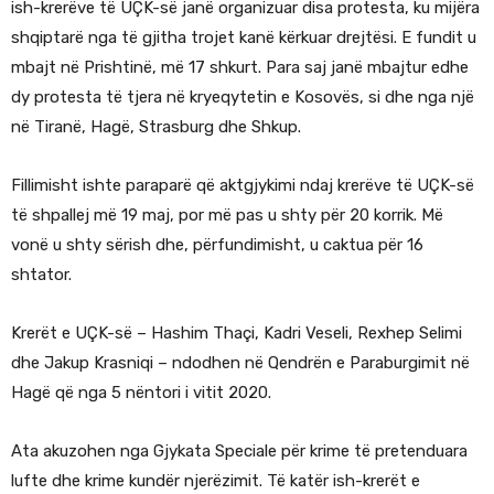
ish-krerëve të UÇK-së janë organizuar disa protesta, ku mijëra
shqiptarë nga të gjitha trojet kanë kërkuar drejtësi. E fundit u
mbajt në Prishtinë, më 17 shkurt. Para saj janë mbajtur edhe
dy protesta të tjera në kryeqytetin e Kosovës, si dhe nga një
në Tiranë, Hagë, Strasburg dhe Shkup.
Fillimisht ishte paraparë që aktgjykimi ndaj krerëve të UÇK-së
të shpallej më 19 maj, por më pas u shty për 20 korrik. Më
vonë u shty sërish dhe, përfundimisht, u caktua për 16
shtator.
Krerët e UÇK-së – Hashim Thaçi, Kadri Veseli, Rexhep Selimi
dhe Jakup Krasniqi – ndodhen në Qendrën e Paraburgimit në
Hagë që nga 5 nëntori i vitit 2020.
Ata akuzohen nga Gjykata Speciale për krime të pretenduara
lufte dhe krime kundër njerëzimit. Të katër ish-krerët e