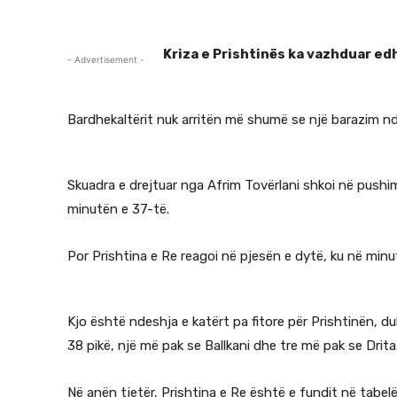
Kriza e Prishtinës ka vazhduar ed
- Advertisement -
Bardhekaltërit nuk arritën më shumë se një barazim ndaj r
Skuadra e drejtuar nga Afrim Tovërlani shkoi në pushim 
minutën e 37-të.
Por Prishtina e Re reagoi në pjesën e dytë, ku në minut
Kjo është ndeshja e katërt pa fitore për Prishtinën, du
38 pikë, një më pak se Ballkani dhe tre më pak se Drita
Në anën tjetër, Prishtina e Re është e fundit në tabelë