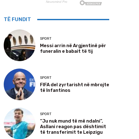
TË FUNDIT
SPORT
Messi arrin në Argjentinë për
funeralin e babait të tij
SPORT
FIFA del zyrtarisht në mbrojte
të Infantinos
SPORT
“Ju nuk mund të më ndalni”,
Asllani reagon pas dështimit
të transferimit te Leipzigu