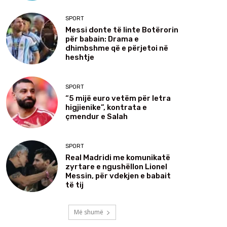
SPORT
Messi donte të linte Botërorin
për babain: Drama e
dhimbshme që e përjetoi në
heshtje
SPORT
“5 mijë euro vetëm për letra
higjienike”, kontrata e
çmendur e Salah
SPORT
Real Madridi me komunikatë
zyrtare e ngushëllon Lionel
Messin, për vdekjen e babait
të tij
Më shumë