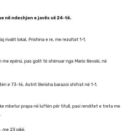
he në ndeshjen e javës së 24-të.
ivalit lokal, Prishina e re, me rezultat 1-1.
me epërsi, pas golit të shënuar nga Mario Ilievski, në
ën e 73-të, Astrit Berisha barazoi shifrat në 1-1.
ke mbetur prapa në luftën për titull, pasi renditet e treta me
.
, me 23 pikë.