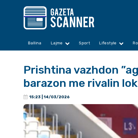
Ballina
Lajme
Sport
Lifestyle
Ro
Prishtina vazhdon ”agj
barazon me rivalin lok
15:23 | 14/03/2026