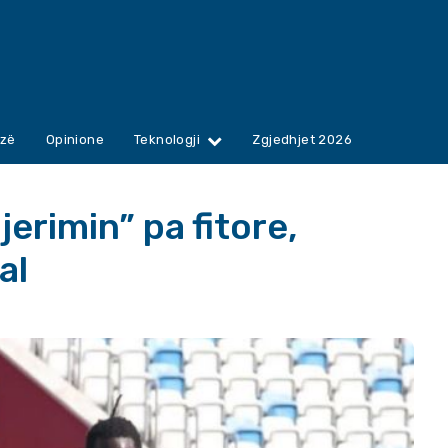
zë
Opinione
Teknologji
Zgjedhjet 2026
erimin” pa fitore,
al