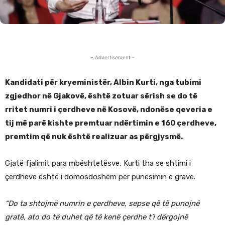
- Advertisement -
Kandidati për kryeministër, Albin Kurti, nga tubimi
zgjedhor në Gjakovë, është zotuar sërish se do të
rritet numri i çerdheve në Kosovë, ndonëse qeveria e
tij më parë kishte premtuar ndërtimin e 160 çerdheve,
premtim që nuk është realizuar as përgjysmë.
Gjatë fjalimit para mbështetësve, Kurti tha se shtimi i
çerdheve është i domosdoshëm për punësimin e grave.
“Do ta shtojmë numrin e çerdheve, sepse që të punojnë
gratë, ato do të duhet që të kenë çerdhe t’i dërgojnë