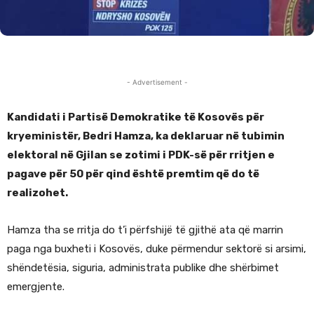
- Advertisement -
Kandidati i Partisë Demokratike të Kosovës për
kryeministër, Bedri Hamza, ka deklaruar në tubimin
elektoral në Gjilan se zotimi i PDK-së për rritjen e
pagave për 50 për qind është premtim që do të
realizohet.
Hamza tha se rritja do t’i përfshijë të gjithë ata që marrin
paga nga buxheti i Kosovës, duke përmendur sektorë si arsimi,
shëndetësia, siguria, administrata publike dhe shërbimet
emergjente.