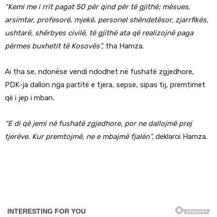
“Kemi me i rrit pagat 50 për qind për të gjithë; mësues,
arsimtar, profesorë, mjekë, personel shëndetësor, zjarrfikës,
ushtarë, shërbyes civilë, të gjithë ata që realizojnë paga
përmes buxhetit të Kosovës”,
tha Hamza.
Ai tha se, ndonëse vendi ndodhet në fushatë zgjedhore,
PDK-ja dallon nga partitë e tjera, sepse, sipas tij, premtimet
që i jep i mban.
“E di që jemi në fushatë zgjedhore, por ne dallojmë prej
tjerëve. Kur premtojmë, ne e mbajmë fjalën”,
deklaroi Hamza.