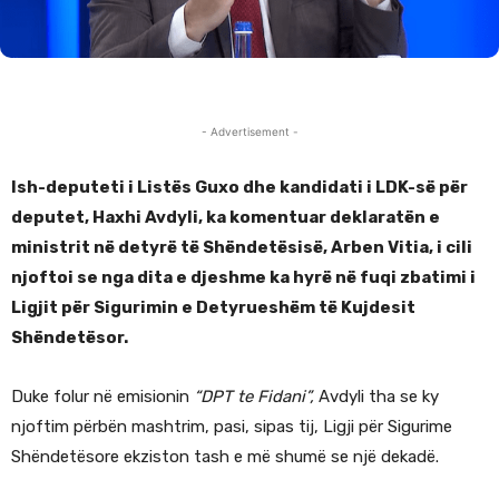
- Advertisement -
Ish-deputeti i Listës Guxo dhe kandidati i LDK-së për
deputet, Haxhi Avdyli, ka komentuar deklaratën e
ministrit në detyrë të Shëndetësisë, Arben Vitia, i cili
njoftoi se nga dita e djeshme ka hyrë në fuqi zbatimi i
Ligjit për Sigurimin e Detyrueshëm të Kujdesit
Shëndetësor.
Duke folur në emisionin
“DPT te Fidani”,
Avdyli tha se ky
njoftim përbën mashtrim, pasi, sipas tij, Ligji për Sigurime
Shëndetësore ekziston tash e më shumë se një dekadë.