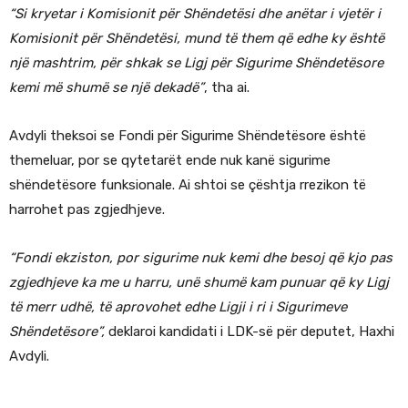
“Si kryetar i Komisionit për Shëndetësi dhe anëtar i vjetër i
Komisionit për Shëndetësi, mund të them që edhe ky është
një mashtrim, për shkak se Ligj për Sigurime Shëndetësore
kemi më shumë se një dekadë”
, tha ai.
Avdyli theksoi se Fondi për Sigurime Shëndetësore është
themeluar, por se qytetarët ende nuk kanë sigurime
shëndetësore funksionale. Ai shtoi se çështja rrezikon të
harrohet pas zgjedhjeve.
“Fondi ekziston, por sigurime nuk kemi dhe besoj që kjo pas
zgjedhjeve ka me u harru, unë shumë kam punuar që ky Ligj
të merr udhë, të aprovohet edhe Ligji i ri i Sigurimeve
Shëndetësore”,
deklaroi kandidati i LDK-së për deputet, Haxhi
Avdyli.