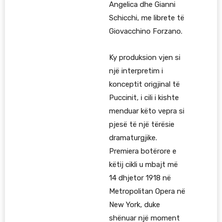
Angelica dhe Gianni
Schicchi, me librete të
Giovacchino Forzano.
Ky produksion vjen si
një interpretim i
konceptit origjinal të
Puccinit, i cili i kishte
menduar këto vepra si
pjesë të një tërësie
dramaturgjike.
Premiera botërore e
këtij cikli u mbajt më
14 dhjetor 1918 në
Metropolitan Opera në
New York, duke
shënuar një moment