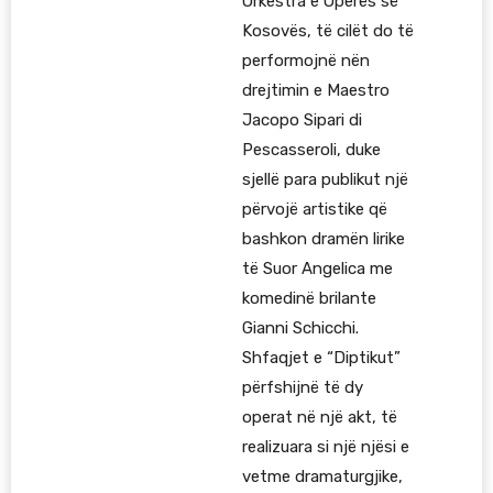
Orkestra e Operës së
Kosovës, të cilët do të
performojnë nën
drejtimin e Maestro
Jacopo Sipari di
Pescasseroli, duke
sjellë para publikut një
përvojë artistike që
bashkon dramën lirike
të Suor Angelica me
komedinë brilante
Gianni Schicchi.
Shfaqjet e “Diptikut”
përfshijnë të dy
operat në një akt, të
realizuara si një njësi e
vetme dramaturgjike,