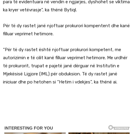
para të evidentuara në vendin e ngjarjes, dyshohet se viktima
ka kryer vetëvrasje”, ka thënë Bytiql.
Për të dy rastet janë njoftuar prokurori kompentent dhe kanë
filluar veprimet hetimore.
“Për të dy rastet është njoftuar prokurori kompetent, me
autorizimin e të cilit kanë filluar veprimet hetimore. Me urdhër
të prokurorit, trupat e pajetë janë dërguar në Institutin e
Mjekësisë Ligjore (IML) për obduksion. Të dy rastet janë
iniciuar dhe po hetohen si “Hetim i vdekjes”, ka thënë ai.