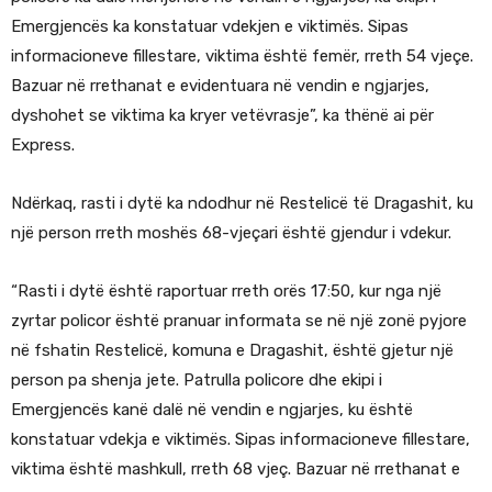
Emergjencës ka konstatuar vdekjen e viktimës. Sipas
informacioneve fillestare, viktima është femër, rreth 54 vjeçe.
Bazuar në rrethanat e evidentuara në vendin e ngjarjes,
dyshohet se viktima ka kryer vetëvrasje”, ka thënë ai për
Express.
Ndërkaq, rasti i dytë ka ndodhur në Restelicë të Dragashit, ku
një person rreth moshës 68-vjeçari është gjendur i vdekur.
“Rasti i dytë është raportuar rreth orës 17:50, kur nga një
zyrtar policor është pranuar informata se në një zonë pyjore
në fshatin Restelicë, komuna e Dragashit, është gjetur një
person pa shenja jete. Patrulla policore dhe ekipi i
Emergjencës kanë dalë në vendin e ngjarjes, ku është
konstatuar vdekja e viktimës. Sipas informacioneve fillestare,
viktima është mashkull, rreth 68 vjeç. Bazuar në rrethanat e