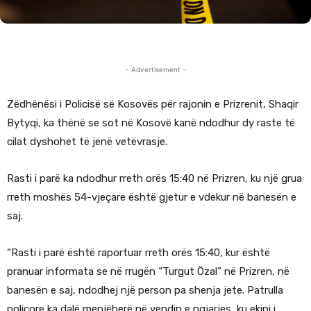
- Advertisement -
Zëdhënësi i Policisë së Kosovës për rajonin e Prizrenit, Shaqir
Bytyqi, ka thënë se sot në Kosovë kanë ndodhur dy raste të
cilat dyshohet të jenë vetëvrasje.
Rasti i parë ka ndodhur rreth orës 15:40 në Prizren, ku një grua
rreth moshës 54-vjeçare është gjetur e vdekur në banesën e
saj.
“Rasti i parë është raportuar rreth orës 15:40, kur është
pranuar informata se në rrugën “Turgut Özal” në Prizren, në
banesën e saj, ndodhej një person pa shenja jete. Patrulla
policore ka dalë menjëherë në vendin e ngjarjes, ku ekipi i