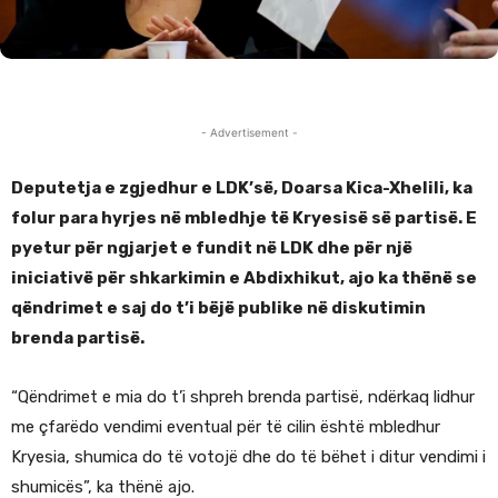
- Advertisement -
Deputetja e zgjedhur e LDK’së, Doarsa Kica-Xhelili, ka
folur para hyrjes në mbledhje të Kryesisë së partisë. E
pyetur për ngjarjet e fundit në LDK dhe për një
iniciativë për shkarkimin e Abdixhikut, ajo ka thënë se
qëndrimet e saj do t’i bëjë publike në diskutimin
brenda partisë.
“Qëndrimet e mia do t’i shpreh brenda partisë, ndërkaq lidhur
me çfarëdo vendimi eventual për të cilin është mbledhur
Kryesia, shumica do të votojë dhe do të bëhet i ditur vendimi i
shumicës”, ka thënë ajo.