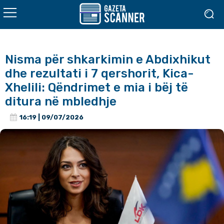
Nisma për shkarkimin e Abdixhikut
dhe rezultati i 7 qershorit, Kica-
Xhelili: Qëndrimet e mia i bëj të
ditura në mbledhje
16:19 | 09/07/2026