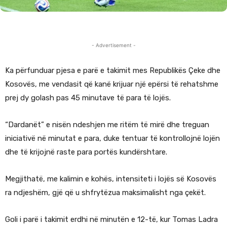
- Advertisement -
Ka përfunduar pjesa e parë e takimit mes Republikës Çeke dhe
Kosovës, me vendasit që kanë krijuar një epërsi të rehatshme
prej dy golash pas 45 minutave të para të lojës.
“Dardanët” e nisën ndeshjen me ritëm të mirë dhe treguan
iniciativë në minutat e para, duke tentuar të kontrollojnë lojën
dhe të krijojnë raste para portës kundërshtare.
Megjithatë, me kalimin e kohës, intensiteti i lojës së Kosovës
ra ndjeshëm, gjë që u shfrytëzua maksimalisht nga çekët.
Goli i parë i takimit erdhi në minutën e 12-të, kur Tomas Ladra