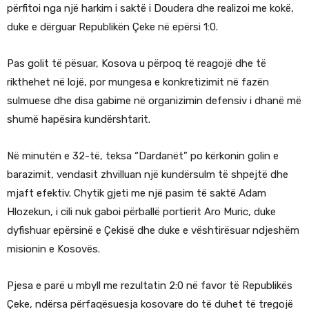
përfitoi nga një harkim i saktë i Doudera dhe realizoi me kokë,
duke e dërguar Republikën Çeke në epërsi 1:0.
Pas golit të pësuar, Kosova u përpoq të reagojë dhe të
rikthehet në lojë, por mungesa e konkretizimit në fazën
sulmuese dhe disa gabime në organizimin defensiv i dhanë më
shumë hapësira kundërshtarit.
Në minutën e 32-të, teksa “Dardanët” po kërkonin golin e
barazimit, vendasit zhvilluan një kundërsulm të shpejtë dhe
mjaft efektiv. Chytik gjeti me një pasim të saktë Adam
Hlozekun, i cili nuk gaboi përballë portierit Aro Muric, duke
dyfishuar epërsinë e Çekisë dhe duke e vështirësuar ndjeshëm
misionin e Kosovës.
Pjesa e parë u mbyll me rezultatin 2:0 në favor të Republikës
Çeke, ndërsa përfaqësuesja kosovare do të duhet të tregojë