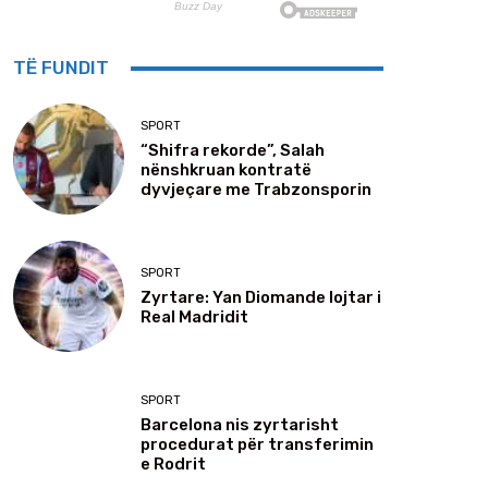
TË FUNDIT
SPORT
“Shifra rekorde”, Salah
nënshkruan kontratë
dyvjeçare me Trabzonsporin
SPORT
Zyrtare: Yan Diomande lojtar i
Real Madridit
SPORT
Barcelona nis zyrtarisht
procedurat për transferimin
e Rodrit