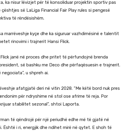
, ka nisur lëvizjet për të konsoliduar projektin sportiv pas
 e çështjes së LaLiga Financial Fair Play rules si pengesë
ektiva të rëndësishëm.
isa marrëveshje kyçe dhe ka siguruar vazhdimësinë e talentit
tet rinovimi i trajnerit Hansi Flick.
 Flick janë në proces dhe pritet të përfundojnë brenda
president, së bashku me Deco dhe përfaqësuesin e trajnerit.
 negociata”, u shpreh ai.
rrëveshje afatgjatë deri në vitin 2028. “Me këtë bord nuk pres
endonim për ndryshime në stol ose afrime të reja. Por
rijuar stabilitet sezonal”, shtoi Laporta.
erman të qëndrojë për një periudhë edhe më të gjatë në
. Është i ri, energjik dhe ndihet mirë në qytet. E shoh të