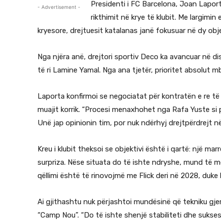
Presidenti i FC Barcelona, Joan Laporta
- Advertisement -
rikthimit në krye të klubit. Me largimin
kryesore, drejtuesit katalanas janë fokusuar në dy obj
Nga njëra anë, drejtori sportiv Deco ka avancuar në d
të ri Lamine Yamal. Nga ana tjetër, prioritet absolut mbe
Laporta konfirmoi se negociatat për kontratën e re të
muajit korrik. “Procesi menaxhohet nga Rafa Yuste si 
Unë jap opinionin tim, por nuk ndërhyj drejtpërdrejt në
Kreu i klubit theksoi se objektivi është i qartë: një ma
surpriza. Nëse situata do të ishte ndryshe, mund të m
qëllimi është të rinovojmë me Flick deri në 2028, duke k
Ai gjithashtu nuk përjashtoi mundësinë që tekniku gj
“Camp Nou”. “Do të ishte shenjë stabiliteti dhe suksesi