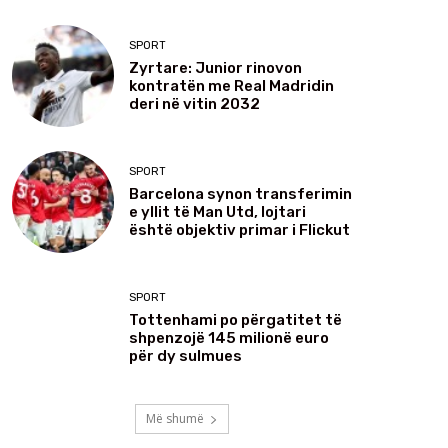
SPORT
Zyrtare: Junior rinovon
kontratën me Real Madridin
deri në vitin 2032
SPORT
Barcelona synon transferimin
e yllit të Man Utd, lojtari
është objektiv primar i Flickut
SPORT
Tottenhami po përgatitet të
shpenzojë 145 milionë euro
për dy sulmues
Më shumë