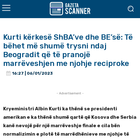
Kurti kërkesë ShBA’ve dhe BE’së: Të
bëhet më shumë trysni ndaj
Beogradit që të pranojë
marrëveshjen me njohje reciproke
16:27 | 06/01/2023
- Advertisement -
Kryeministri Albin Kurti ka thënë se presidenti
amerikan e ka thënë shumë qartë që Kosova dhe Serbia
kanë nevojë për një marrëveshje finale e cila bën
normalizimin e plotë të marrëdhënieve me njohje të