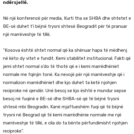
ndërsjellë.
Në një konferencë për media, Kurti tha se SHBA dhe shtetet e
BE-së duhet t’i bëjnë trysni shtesë Beogradit për të pranuar
një marrëveshje të tillë.
“Kosova është shtet normal që ka shënuar hapa të mëdhenj
në këto dy vitet e fundit. Kemi stabilitet institucional. Fakti që
jemi shtet normal s’do të thotë që e i kemi marrëdhëniet
normale me fqinjin tonë. Ka nevojë për një marrëveshje që i
normalizon marrëdhëniet dhe kjo duhet ta ketë njohjen
reciproke në qendër. Unë besoj se kjo është e mundur sepse
besoj në fuqinë e BE-së dhe SHBA-së që të bëjnë trysni
shtesë mbi Beogradin. Kanë mjaftueshëm fuqi që të bëjnë
trysni në Beograd që të kemi marrëdhënie normale me një
marrëveshje të tillë, e cila do ta bënte përfundimisht njohjen
reciproke”.