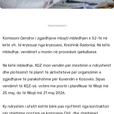
- Advertisement -
Komisioni Qendror i zgjedhjeve mbajti mbledhjen e 52-të në
këtë vit, të kryesuar nga kryesuesi, Kreshnik Radoniqi. Në këtë
mbledhje, vendimet u morën në procedurë qarkulluese.
Në këtë mbledhje, KQZ mori vendim për miratimin e ndryshimit
dhe plotësimit të planit të aktiviteteve për organizimin e
zgjedhjeve të parakohshme për Kuvendin e Kosovës. Sipas
vendimit të KQZ-së, votimi me postë i planifikuar të fillojë më
25 maj, do të fillojë më 21 maj 2026.
Ky ndryshim i afatit është bërë pas njoftimit nga kontraktori
për shërbime postare se kompania DHL dhe shërbimet