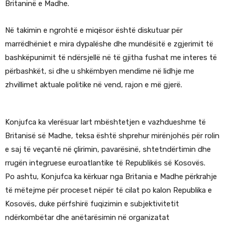
Britaninë e Madhe.
Në takimin e ngrohtë e miqësor është diskutuar për
marrëdhëniet e mira dypalëshe dhe mundësitë e zgjerimit të
bashkëpunimit të ndërsjellë në të gjitha fushat me interes të
përbashkët, si dhe u shkëmbyen mendime në lidhje me
zhvillimet aktuale politike në vend, rajon e më gjerë.
Konjufca ka vlerësuar lart mbështetjen e vazhdueshme të
Britanisë së Madhe, teksa është shprehur mirënjohës për rolin
e saj të veçantë në çlirimin, pavarësinë, shtetndërtimin dhe
rrugën integruese euroatlantike të Republikës së Kosovës.
Po ashtu, Konjufca ka kërkuar nga Britania e Madhe përkrahje
të mëtejme për proceset nëpër të cilat po kalon Republika e
Kosovës, duke përfshirë fuqizimin e subjektivitetit
ndërkombëtar dhe anëtarësimin në organizatat