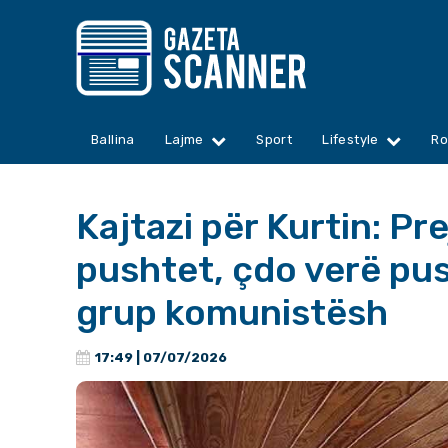
Ballina
Lajme
Sport
Lifestyle
Ro
Kajtazi për Kurtin: Pr
pushtet, çdo verë pu
grup komunistësh
17:49 | 07/07/2026