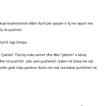
ikuar kryeministrin Albin Kurti për qasjen e tij në raport me
tij në pushtet.
Kurtit nga Greqia.
Çamëri.” Pastaj rroku armet dhe filloi “çlirimin” e kësaj
rdhë në pushtet, çdo verë pushimet i kalon në Greqi me një
idin grek ndaj çamëve. Kurrë më nuk i ka kaluar pushimet në