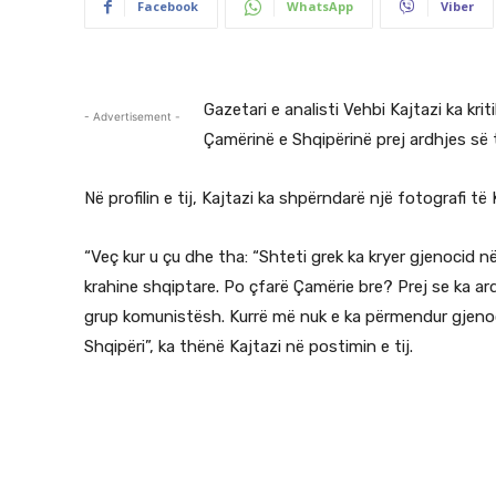
Facebook
WhatsApp
Viber
Gazetari e analisti Vehbi Kajtazi ka krit
- Advertisement -
Çamërinë e Shqipërinë prej ardhjes së 
Në profilin e tij, Kajtazi ka shpërndarë një fotografi të 
“Veç kur u çu dhe tha: “Shteti grek ka kryer gjenocid në 
krahine shqiptare. Po çfarë Çamërie bre? Prej se ka a
grup komunistësh. Kurrë më nuk e ka përmendur gjenoc
Shqipëri”, ka thënë Kajtazi në postimin e tij.