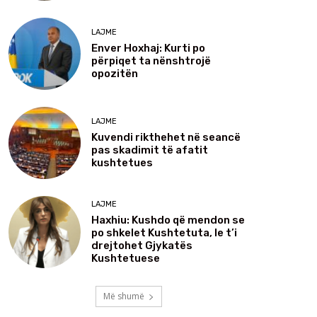
LAJME
Enver Hoxhaj: Kurti po
përpiqet ta nënshtrojë
opozitën
LAJME
Kuvendi rikthehet në seancë
pas skadimit të afatit
kushtetues
LAJME
Haxhiu: Kushdo që mendon se
po shkelet Kushtetuta, le t’i
drejtohet Gjykatës
Kushtetuese
Më shumë