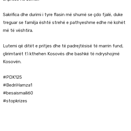
Sakrifica dhe durimi i tyre flasin më shumë se çdo fjalë, duke
treguar se familja është strehë e pathyeshme edhe në kohët
më të vështira.
Lutemi që ditët e pritjes dhe të padrejtësisë të marrin fund,
çlirimtarët t’i kthehen Kosovës dhe bashkë të ndryshojmë
Kosovën.
#PDK125
#BedriHamza1
#besaismaili60
#stopkrizes