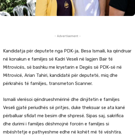
- Advertisement -
Kandidatja për deputete nga PDK-ja, Besa Ismaili, ka qëndruar
në konakun e familjes së Kadri Veseli në lagjen Bair të
Mitrovicës, së bashku me kryetarin e Degës së PDK-së në
Mitrovicë, Arian Tahiri, kandidatë për deputetë, miq dhe
përkrahës të familjes, transmeton Scanner.
Ismaili vlerësoi qëndrueshmërinë dhe dinjitetin e familjes
Veseli gjatë periudhës së pritjes, duke theksuar se ata kanë
përballuar sfidat me besim dhe shpresë. Sipas saj, sakrifica
dhe durimi i familjes dëshmojnë forcën e familjes si
mbështetje e pathyeshme edhe në kohët më të vështira.