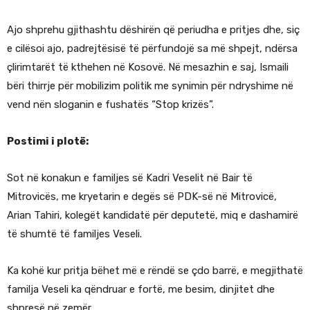
Ajo shprehu gjithashtu dëshirën që periudha e pritjes dhe, siç
e cilësoi ajo, padrejtësisë të përfundojë sa më shpejt, ndërsa
çlirimtarët të kthehen në Kosovë. Në mesazhin e saj, Ismaili
bëri thirrje për mobilizim politik me synimin për ndryshime në
vend nën sloganin e fushatës “Stop krizës”.
Postimi i plotë:
Sot në konakun e familjes së Kadri Veselit në Bair të
Mitrovicës, me kryetarin e degës së PDK-së në Mitrovicë,
Arian Tahiri, kolegët kandidatë për deputetë, miq e dashamirë
të shumtë të familjes Veseli.
Ka kohë kur pritja bëhet më e rëndë se çdo barrë, e megjithatë
familja Veseli ka qëndruar e fortë, me besim, dinjitet dhe
shpresë në zemër.