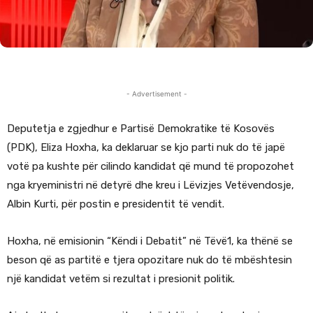
- Advertisement -
Deputetja e zgjedhur e Partisë Demokratike të Kosovës
(PDK), Eliza Hoxha, ka deklaruar se kjo parti nuk do të japë
votë pa kushte për cilindo kandidat që mund të propozohet
nga kryeministri në detyrë dhe kreu i Lëvizjes Vetëvendosje,
Albin Kurti, për postin e presidentit të vendit.
Hoxha, në emisionin “Këndi i Debatit” në Tëvë1, ka thënë se
beson që as partitë e tjera opozitare nuk do të mbështesin
një kandidat vetëm si rezultat i presionit politik.