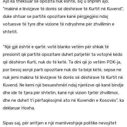
Ajo ka theksuar se opozita nuk është, siç u shpreh ajo,
“makinë e lëvizjeve të dorës së dëshirave të Kurtit në Kuvend”,
duke shtuar se partitë opozitare kanë përgjegjësi ndaj
votuesve të tyre dhe vizione të ndryshme për zhvillimin e
shtetit.
“Një gjë është e qartë: votë blanko vetëm për shkak të
presionit që partitë opozitare duhet patjetër ta votojnë këdo
që dëshiron Kurti, nuk do të ketë. Ta dini që jo vetëm PDK-ja,
por besoj asnjë parti opozitare nuk do ta bëjë këtë, sepse ne
nuk jemi makina të lëvizjeve të dorës së dëshirave të Kurtit në
Kuvend. Ne kemi një besueshmëri ndaj njerëzve që kanë bindje
dhe ide të tjera për shtetin, kanë një vizion tjetër zhvillimor,
dhe ne duhet t’i përfaqësojmë ato në Kuvendin e Kosovës”, ka
deklaruar Hoxha.
Sipas saj, për arritjen e një marrëveshjeje politike nevojitet