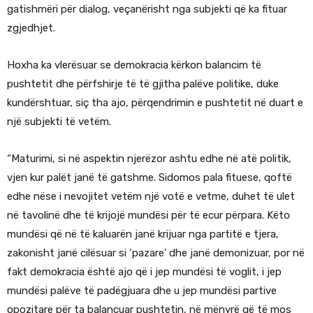
gatishmëri për dialog, veçanërisht nga subjekti që ka fituar
zgjedhjet.
Hoxha ka vlerësuar se demokracia kërkon balancim të
pushtetit dhe përfshirje të të gjitha palëve politike, duke
kundërshtuar, siç tha ajo, përqendrimin e pushtetit në duart e
një subjekti të vetëm.
“Maturimi, si në aspektin njerëzor ashtu edhe në atë politik,
vjen kur palët janë të gatshme. Sidomos pala fituese, qoftë
edhe nëse i nevojitet vetëm një votë e vetme, duhet të ulet
në tavolinë dhe të krijojë mundësi për të ecur përpara. Këto
mundësi që në të kaluarën janë krijuar nga partitë e tjera,
zakonisht janë cilësuar si ‘pazare’ dhe janë demonizuar, por në
fakt demokracia është ajo që i jep mundësi të voglit, i jep
mundësi palëve të padëgjuara dhe u jep mundësi partive
opozitare për ta balancuar pushtetin, në mënyrë që të mos