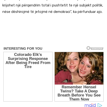
krijohet një përqendrim total i pushtetit te një subjekt politik,
nëse dëshirojmë të jetojmë në demokraci”, ka përfunduar ajo.