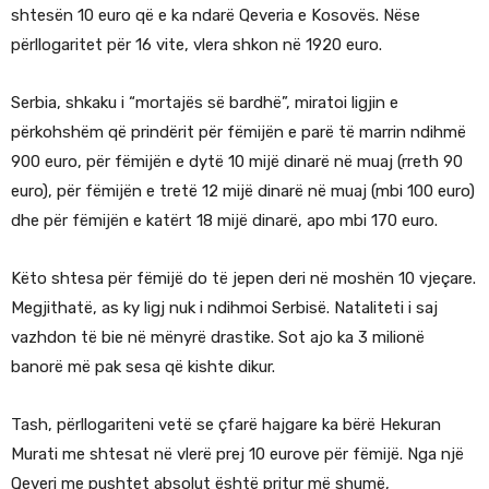
shtesën 10 euro që e ka ndarë Qeveria e Kosovës. Nëse
përllogaritet për 16 vite, vlera shkon në 1920 euro.
Serbia, shkaku i “mortajës së bardhë”, miratoi ligjin e
përkohshëm që prindërit për fëmijën e parë të marrin ndihmë
900 euro, për fëmijën e dytë 10 mijë dinarë në muaj (rreth 90
euro), për fëmijën e tretë 12 mijë dinarë në muaj (mbi 100 euro)
dhe për fëmijën e katërt 18 mijë dinarë, apo mbi 170 euro.
Këto shtesa për fëmijë do të jepen deri në moshën 10 vjeçare.
Megjithatë, as ky ligj nuk i ndihmoi Serbisë. Nataliteti i saj
vazhdon të bie në mënyrë drastike. Sot ajo ka 3 milionë
banorë më pak sesa që kishte dikur.
Tash, përllogariteni vetë se çfarë hajgare ka bërë Hekuran
Murati me shtesat në vlerë prej 10 eurove për fëmijë. Nga një
Qeveri me pushtet absolut është pritur më shumë,