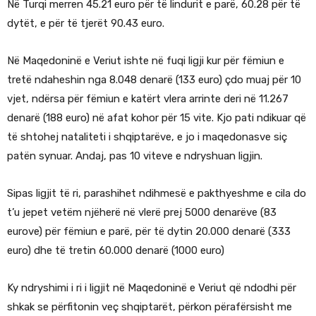
Në Turqi merren 45.21 euro për të lindurit e parë, 60.28 për të
dytët, e për të tjerët 90.43 euro.
Në Maqedoninë e Veriut ishte në fuqi ligji kur për fëmiun e
tretë ndaheshin nga 8.048 denarë (133 euro) çdo muaj për 10
vjet, ndërsa për fëmiun e katërt vlera arrinte deri në 11.267
denarë (188 euro) në afat kohor për 15 vite. Kjo pati ndikuar që
të shtohej nataliteti i shqiptarëve, e jo i maqedonasve siç
patën synuar. Andaj, pas 10 viteve e ndryshuan ligjin.
Sipas ligjit të ri, parashihet ndihmesë e pakthyeshme e cila do
t’u jepet vetëm njëherë në vlerë prej 5000 denarëve (83
eurove) për fëmiun e parë, për të dytin 20.000 denarë (333
euro) dhe të tretin 60.000 denarë (1000 euro)
Ky ndryshimi i ri i ligjit në Maqedoninë e Veriut që ndodhi për
shkak se përfitonin veç shqiptarët, përkon përafërsisht me