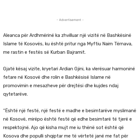
- Advertisement -
Aleanca për Ardhmërinë ka zhvilluar një vizitë në Bashkësinë
Islame të Kosovës, ku është pritur nga Myftiu Naim Tërnava,
me rastin e festës së Kurban Bajramit.
Gjatë kësaj vizite, kryetari Ardian Gjini, ka vlerësuar harmoninë
fetare në Kosovë dhe rolin e Bashkësisë Islame në
promovimin e mesazheve për drejtësi dhe kujdes ndaj
qytetarëve.
“Është një festë, një festë e madhe e besimtarëve myslimanë
në Kosovë, mirëpo është festë që edhe besimtarë të tjerë e
respektojnë. Ajo që kisha mujt me iu thënë sot është që
Kosova dhe populli shqiptar me të vërtetë janë me fat për