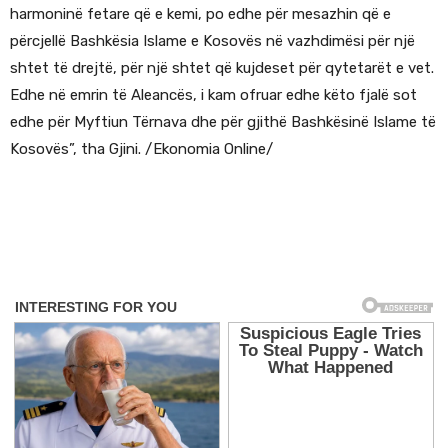
harmoninë fetare që e kemi, po edhe për mesazhin që e
përcjellë Bashkësia Islame e Kosovës në vazhdimësi për një
shtet të drejtë, për një shtet që kujdeset për qytetarët e vet.
Edhe në emrin të Aleancës, i kam ofruar edhe këto fjalë sot
edhe për Myftiun Tërnava dhe për gjithë Bashkësinë Islame të
Kosovës”, tha Gjini. /Ekonomia Online/