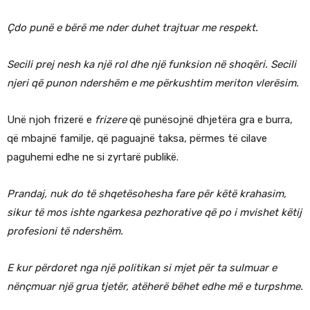
Çdo punë e bërë me nder duhet trajtuar me respekt.
Secili prej nesh ka një rol dhe një funksion në shoqëri. Secili
njeri që punon ndershëm e me përkushtim meriton vlerësim.
Unë njoh frizerë e
frizere
që punësojnë dhjetëra gra e burra,
që mbajnë familje, që paguajnë taksa, përmes të cilave
paguhemi edhe ne si zyrtarë publikë.
Prandaj, nuk do të shqetësohesha fare për këtë krahasim,
sikur të mos ishte ngarkesa pezhorative që po i mvishet këtij
profesioni të ndershëm.
E kur përdoret nga një politikan si mjet për ta sulmuar e
nënçmuar një grua tjetër, atëherë bëhet edhe më e turpshme.