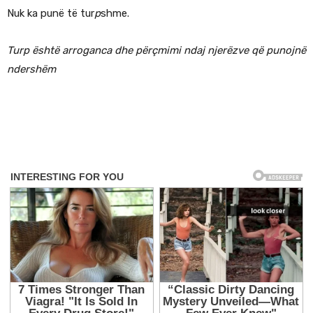
Nuk ka punë të tur
p
shme.
Turp është arroganca dhe përçmimi ndaj njerëzve që punojnë
ndershëm