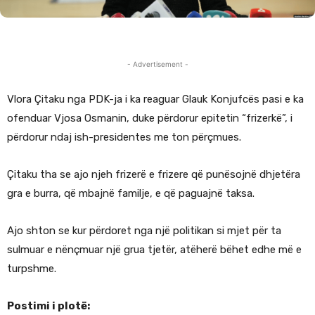
- Advertisement -
Vlora Çitaku nga PDK-ja i ka reaguar Glauk Konjufcës pasi e ka
ofenduar Vjosa Osmanin, duke përdorur epitetin “frizerkë”, i
përdorur ndaj ish-presidentes me ton përçmues.
Çitaku tha se ajo njeh frizerë e frizere që punësojnë dhjetëra
gra e burra, që mbajnë familje, e që paguajnë taksa.
Ajo shton se kur përdoret nga një politikan si mjet për ta
sulmuar e nënçmuar një grua tjetër, atëherë bëhet edhe më e
turpshme.
Postimi i plotë: