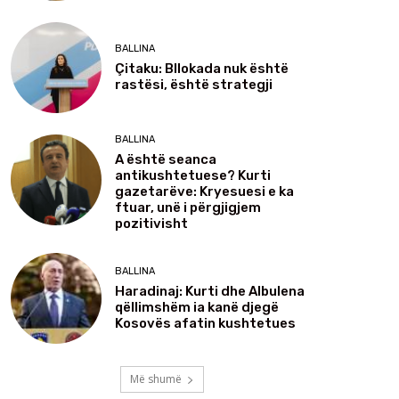
BALLINA
Çitaku: Bllokada nuk është
rastësi, është strategji
BALLINA
A është seanca
antikushtetuese? Kurti
gazetarëve: Kryesuesi e ka
ftuar, unë i përgjigjem
pozitivisht
BALLINA
Haradinaj: Kurti dhe Albulena
qëllimshëm ia kanë djegë
Kosovës afatin kushtetues
Më shumë