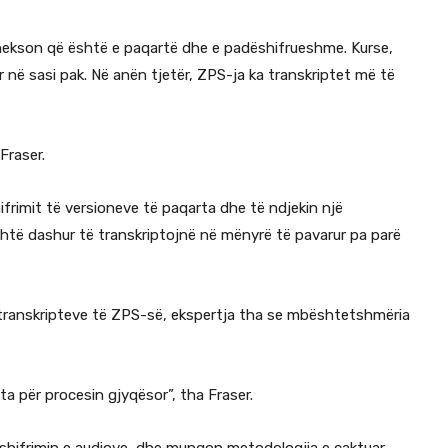
 thekson që është e paqartë dhe e padëshifrueshme. Kurse,
 në sasi pak. Në anën tjetër, ZPS-ja ka transkriptet më të
Fraser.
ifrimit të versioneve të paqarta dhe të ndjekin një
htë dashur të transkriptojnë në mënyrë të pavarur pa parë
transkripteve të ZPS-së, ekspertja tha se mbështetshmëria
a për procesin gjyqësor”, tha Fraser.
shifrimin e audiove, dhe mungon metodologjia e caktuar.