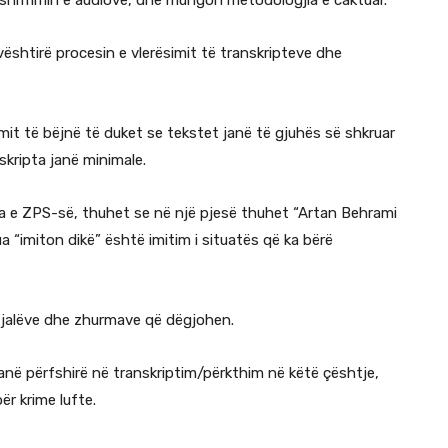
ështirë procesin e vlerësimit të transkripteve dhe
imit të bëjnë të duket se tekstet janë të gjuhës së shkruar
skripta janë minimale.
pta e ZPS-së, thuhet se në një pjesë thuhet “Artan Behrami
a “imiton dikë” është imitim i situatës që ka bërë
 fjalëve dhe zhurmave që dëgjohen.
anë përfshirë në transkriptim/përkthim në këtë çështje,
r krime lufte.