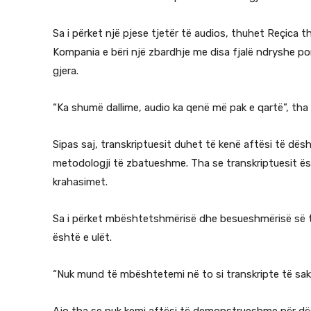
Sa i përket një pjese tjetër të audios, thuhet Reçica
Kompania e bëri një zbardhje me disa fjalë ndryshe por
gjera.
“Ka shumë dallime, audio ka qenë më pak e qartë”, tha 
Sipas saj, transkriptuesit duhet të kenë aftësi të dësh
metodologji të zbatueshme. Tha se transkriptuesit ës
krahasimet.
Sa i përket mbështetshmërisë dhe besueshmërisë së 
është e ulët.
“Nuk mund të mbështetemi në to si transkripte të sakt
Ajo tha se nuk kemi aftësi të demonstrueshme për dë