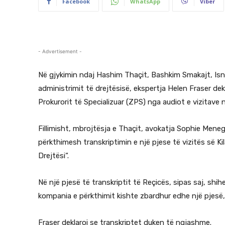
Facebook
WhatsApp
Viber
- Advertisement -
Në gjykimin ndaj Hashim Thaçit, Bashkim Smakajt, Isni K
administrimit të drejtësisë, ekspertja Helen Fraser de
Prokurorit të Specializuar (ZPS) nga audiot e vizitave 
Fillimisht, mbrojtësja e Thaçit, avokatja Sophie Men
përkthimesh transkriptimin e një pjese të vizitës së K
Drejtësi“.
Në një pjesë të transkriptit të Reçicës, sipas saj, shi
kompania e përkthimit kishte zbardhur edhe një pjesë, 
Fraser deklaroi se transkriptet duken të ngjashme.