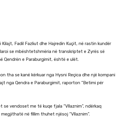
ilajt, Fadil Fazliut dhe Hajredin Kuçit, në rastin kundër
klaroi se mbështetshmëria në transkriptet e Zyrës së
në Qendrën e Paraburgimit, është e ulët.
egon tha se kanë kërkuar nga Hysni Reçica dhe një kompani
ilajt nga Qendra e Paraburgimit, raporton “Betimi për
het se vendoset me të kuqe fjala “Vllaznim”, ndërkaq
megjithatë në fillim thuhet njësoj “Vllaznim”.