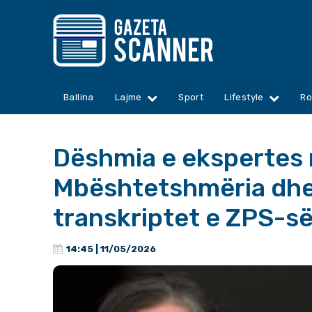
Ballina
Lajme
Sport
Lifestyle
Ro
Dëshmia e ekspertes 
Mbështetshmëria dhe
transkriptet e ZPS-së
14:45 | 11/05/2026