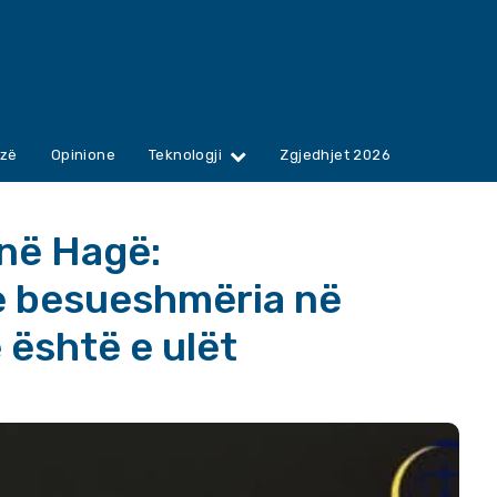
zë
Opinione
Teknologji
Zgjedhjet 2026
në Hagë:
 besueshmëria në
 është e ulët