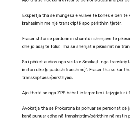
Ekspertja tha se mungesa e vulave të kohës e bën të v
krahasimin me një transkriptë apo përkthim tjetër.
Fraser shtoi se përdorimi i shumtë i shenjave të pikës
dhe jo asaj të folur. Tha se shenjat e pikësimit në tran
Sa i përket audios nga vizita e Smakajt, nga transkri
imiton dikë (e padëshifrueshme)”, Fraser tha se kur thu
transkriptuesi/përkthyesi.
Ajo thotë se nga ZPS bëhet interpretim i tejzgjatur i
Avokatja tha se Prokuroria ka pohuar se personat që j
kanë punuar edhe në transkriptim/përkthim në rastin pë