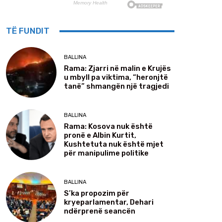
TË FUNDIT
BALLINA
Rama: Zjarri në malin e Krujës
u mbyll pa viktima, “heronjtë
tanë” shmangën një tragjedi
BALLINA
Rama: Kosova nuk është
pronë e Albin Kurtit,
Kushtetuta nuk është mjet
për manipulime politike
BALLINA
S’ka propozim për
kryeparlamentar, Dehari
ndërprenë seancën