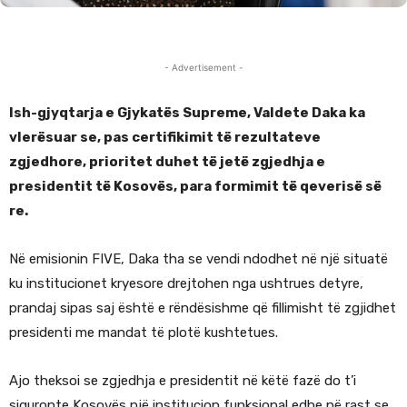
- Advertisement -
Ish-gjyqtarja e Gjykatës Supreme, Valdete Daka ka
vlerësuar se, pas certifikimit të rezultateve
zgjedhore, prioritet duhet të jetë zgjedhja e
presidentit të Kosovës, para formimit të qeverisë së
re.
Në emisionin FIVE, Daka tha se vendi ndodhet në një situatë
ku institucionet kryesore drejtohen nga ushtrues detyre,
prandaj sipas saj është e rëndësishme që fillimisht të zgjidhet
presidenti me mandat të plotë kushtetues.
Ajo theksoi se zgjedhja e presidentit në këtë fazë do t’i
siguronte Kosovës një institucion funksional edhe në rast se