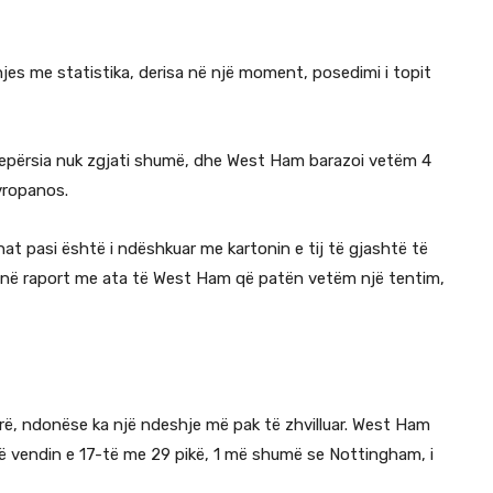
jes me statistika, derisa në një moment, posedimi i topit
r epërsia nuk zgjati shumë, dhe West Ham barazoi vetëm 4
vropanos.
unat pasi është i ndëshkuar me kartonin e tij të gjashtë të
, në raport me ata të West Ham që patën vetëm një tentim,
arë, ndonëse ka një ndeshje më pak të zhvilluar. West Ham
 në vendin e 17-të me 29 pikë, 1 më shumë se Nottingham, i