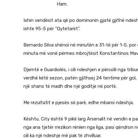
Ham.
Ishin vendësit ata që po dominonin gjatë gjithë ndesh
ishte 95-5 për “Qytetarët”.
Bernardo Silva shënoi në minutën e 31-të për 1-0, po
minuta më vonë përmes mbrojtësit Konstantinos Ma
Djemtë e Guardiolës, i cili ndeshjen e përcolli nga trib
verdhë këtë sezon, patën gjithsej 24 tentime për gol
një shans të madh dhe një goditje në portë.
Me rezultatit e pjesës së parë, edhe mbaroi ndeshja.
Kështu, City është 9 pikë larg Arsenalit në vendin e p
nga ana tjetër rrezikon rënien nga liga, pasi qëndron
cili ka një ndeshje më pak të zhvilluar.