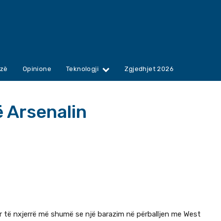
zë
Opinione
Teknologji
Zgjedhjet 2026
zë Arsenalin
ur të nxjerrë më shumë se një barazim në përballjen me West