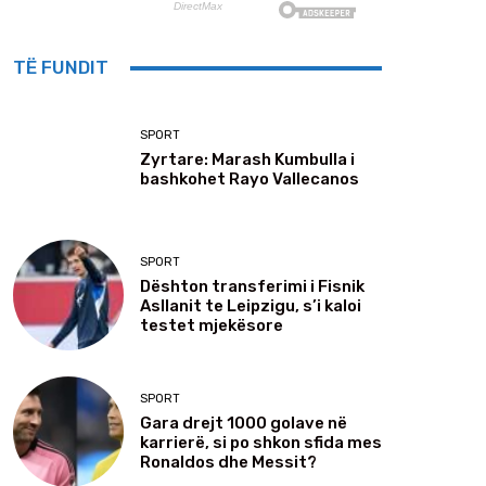
TË FUNDIT
SPORT
Zyrtare: Marash Kumbulla i
bashkohet Rayo Vallecanos
SPORT
Dështon transferimi i Fisnik
Asllanit te Leipzigu, s’i kaloi
testet mjekësore
SPORT
Gara drejt 1000 golave në
karrierë, si po shkon sfida mes
Ronaldos dhe Messit?