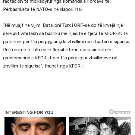
raotacion të mbikëqyrur nga Komanda e Forcave të
Përbashkëta të NATO-s në Napoli, Itali.
“Në muajt në vijim, Batalioni Turk i ORF-së do të kryejë një
sërë aktivitetesh së bashku me njësitë e tjera të KFOR-it, të
gatshme për t’iu përgjigjur çdo zhvillimi në situatën e sigurisë.
Përforcime të tilla rrisin fleksibilitetin operacional dhe
gatishmërinë e KFOR-it për t’iu përgjigjur zhvillimeve në
zhvillim të sigurisë”, thuhet nga KFOR-i.