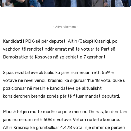
- Advertisement -
Kandidati i PDK-së për deputet, Altin (Jakup) Krasniqi, po
vazhdon të renditet ndër emrat më të votuar të Partisë
Demokratike të Kosovës në zgjedhjet e 7 qershorit.
Sipas rezultateve aktuale, ku janë numëruar rreth 55% e
votave në nivel vendi, Krasniqi ka siguruar 11,848 vota, duke u
pozicionuar në mesin e kandidatëve që aktualisht
konsiderohen brenda zonës për të fituar mandat deputeti.
Mbështetjen më të madhe ai po e merr në Drenas, ku deri tani
janë numëruar rreth 60% e votave. Vetëm në këtë komunë,
Altin Krasniqi ka grumbulluar 4,478 vota, një shifër që përbën