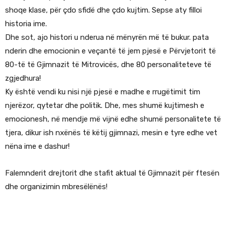
shoqe klase, për çdo sfidë dhe çdo kujtim. Sepse aty filloi
historia ime.
Dhe sot, ajo histori u nderua në mënyrën më të bukur. pata
nderin dhe emocionin e veçantë të jem pjesë e Përvjetorit të
80-të të Gjimnazit të Mitrovicës, dhe 80 personaliteteve të
zgjedhura!
Ky është vendi ku nisi një pjesë e madhe e rrugëtimit tim
njerëzor, qytetar dhe politik. Dhe, mes shumë kujtimesh e
emocionesh, në mendje më vijnë edhe shumë personalitete të
tjera, dikur ish nxënës të këtij gjimnazi, mesin e tyre edhe vet
nëna ime e dashur!
Falemnderit drejtorit dhe stafit aktual të Gjimnazit për ftesën
dhe organizimin mbresëlënës!