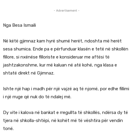
- Advertisement -
Nga Besa Ismaili
Në këtë gjimnaz kam hyrë shumë herët, ndoshta më herët
sesa shumica. Ende pa e përfunduar klasën e tetë në shkollën
fillore, si nxënëse filloriste e konsideruar me aftësi të
jashtzakonshme, kur më kaluan në atë kohë, nga klasa e
shtatë direkt në Gjimnaz.
Ishte një hap i madh për një vajzë aq të njomë, por edhe fillimi
i një rruge që nuk do të ndalej më.
Dy vite i kalova në bankat e rregullta të shkollës, ndërsa dy të
tjera në shkolla-shtëpi, në kohët më të vështira për vendin
tonë.