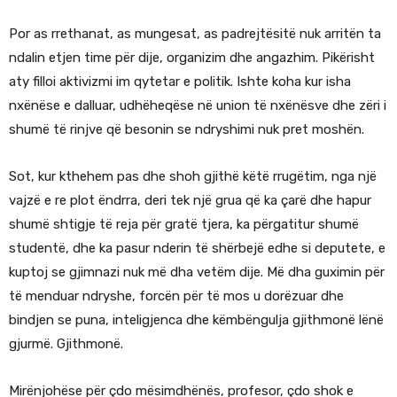
Por as rrethanat, as mungesat, as padrejtësitë nuk arritën ta
ndalin etjen time për dije, organizim dhe angazhim. Pikërisht
aty filloi aktivizmi im qytetar e politik. Ishte koha kur isha
nxënëse e dalluar, udhëheqëse në union të nxënësve dhe zëri i
shumë të rinjve që besonin se ndryshimi nuk pret moshën.
Sot, kur kthehem pas dhe shoh gjithë këtë rrugëtim, nga një
vajzë e re plot ëndrra, deri tek një grua që ka çarë dhe hapur
shumë shtigje të reja për gratë tjera, ka përgatitur shumë
studentë, dhe ka pasur nderin të shërbejë edhe si deputete, e
kuptoj se gjimnazi nuk më dha vetëm dije. Më dha guximin për
të menduar ndryshe, forcën për të mos u dorëzuar dhe
bindjen se puna, inteligjenca dhe këmbëngulja gjithmonë lënë
gjurmë. Gjithmonë.
Mirënjohëse për çdo mësimdhënës, profesor, çdo shok e