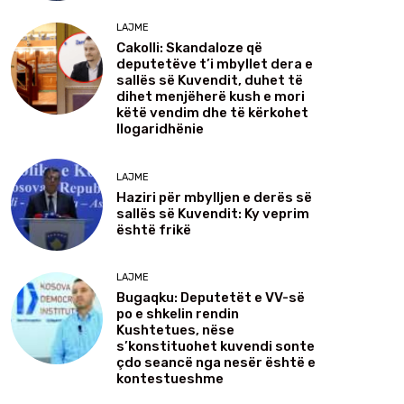
LAJME
Cakolli: Skandaloze që
deputetëve t’i mbyllet dera e
sallës së Kuvendit, duhet të
dihet menjëherë kush e mori
këtë vendim dhe të kërkohet
llogaridhënie
LAJME
Haziri për mbylljen e derës së
sallës së Kuvendit: Ky veprim
është frikë
LAJME
Bugaqku: Deputetët e VV-së
po e shkelin rendin
Kushtetues, nëse
s’konstituohet kuvendi sonte
çdo seancë nga nesër është e
kontestueshme