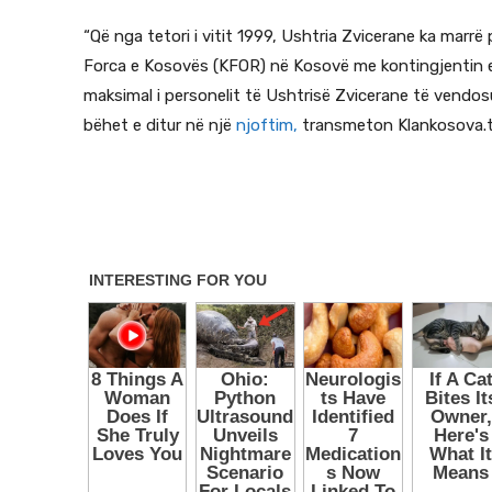
“Që nga tetori i vitit 1999, Ushtria Zvicerane ka mar
Forca e Kosovës (KFOR) në Kosovë me kontingjentin e
maksimal i personelit të Ushtrisë Zvicerane të vendos
bëhet e ditur në një
njoftim,
transmeton Klankosova.