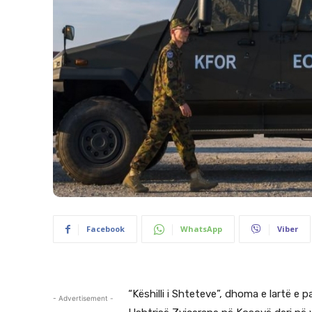
Facebook
WhatsApp
Viber
“Këshilli i Shteteve”, dhoma e lartë e 
- Advertisement -