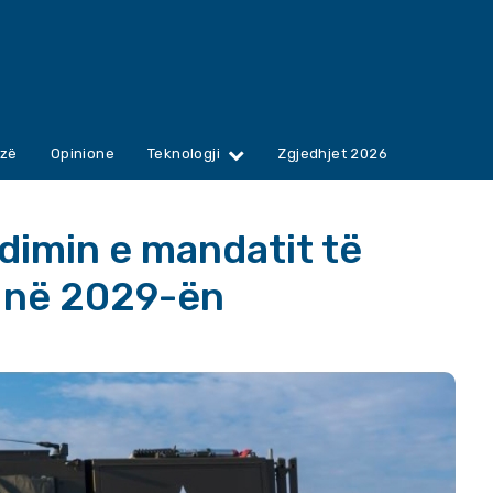
zë
Opinione
Teknologji
Zgjedhjet 2026
hdimin e mandatit të
i në 2029-ën