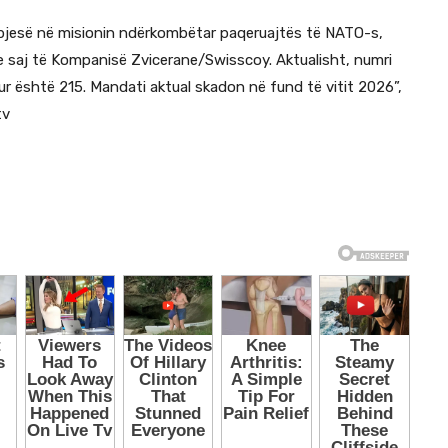
rë pjesë në misionin ndërkombëtar paqeruajtës të NATO-s,
 saj të Kompanisë Zvicerane/Swisscoy. Aktualisht, numri
ur është 215. Mandati aktual skadon në fund të vitit 2026”,
tv