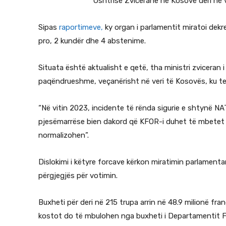
Ushtrisë Zvicerane në Kosovë deri në v
Sipas
raportimeve,
ky organ i parlamentit miratoi dekr
pro, 2 kundër dhe 4 abstenime.
Situata është aktualisht e qetë, tha ministri zviceran 
paqëndrueshme, veçanërisht në veri të Kosovës, ku t
“Në vitin 2023, incidente të rënda sigurie e shtynë 
pjesëmarrëse bien dakord që KFOR-i duhet të mbetet 
normalizohen”.
Dislokimi i këtyre forcave kërkon miratimin parlamentar
përgjegjës për votimin.
Buxheti për deri në 215 trupa arrin në 48.9 milionë fra
kostot do të mbulohen nga buxheti i Departamentit Fe