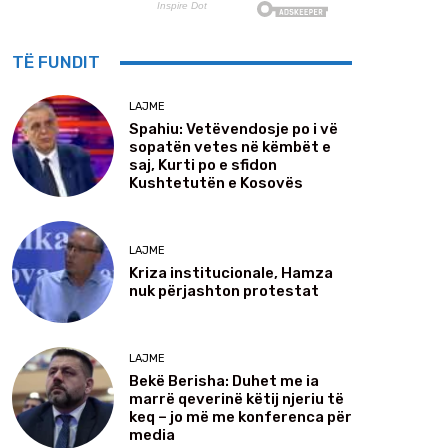
TË FUNDIT
LAJME
Spahiu: Vetëvendosje po i vë
sopatën vetes në këmbët e
saj, Kurti po e sfidon
Kushtetutën e Kosovës
LAJME
Kriza institucionale, Hamza
nuk përjashton protestat
LAJME
Bekë Berisha: Duhet me ia
marrë qeverinë këtij njeriu të
keq – jo më me konferenca për
media