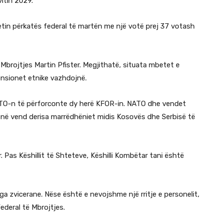
itin 2029.
etin përkatës federal të martën me një votë prej 37 votash
i Mbrojtjes Martin Pfister. Megjithatë, situata mbetet e
ensionet etnike vazhdojnë.
NATO-n të përforconte dy herë KFOR-in. NATO dhe vendet
në vend derisa marrëdhëniet midis Kosovës dhe Serbisë të
. Pas Këshillit të Shteteve, Këshilli Kombëtar tani është
nga zvicerane. Nëse është e nevojshme një rritje e personelit,
deral të Mbrojtjes.