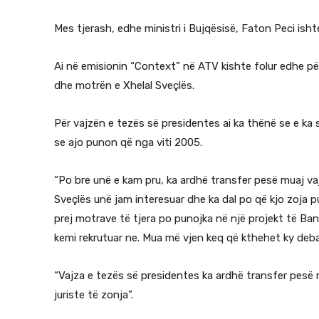
Mes tjerash, edhe ministri i Bujqësisë, Faton Peci ishte
Ai në emisionin “Context” në ATV kishte folur edhe p
dhe motrën e Xhelal Sveçlës.
Për vajzën e tezës së presidentes ai ka thënë se e ka s
se ajo punon që nga viti 2005.
“Po bre unë e kam pru, ka ardhë transfer pesë muaj va
Sveçlës unë jam interesuar dhe ka dal po që kjo zoja 
prej motrave të tjera po punojka në një projekt të Ban
kemi rekrutuar ne. Mua më vjen keq që kthehet ky deba
“Vajza e tezës së presidentes ka ardhë transfer pesë 
juriste të zonja”.