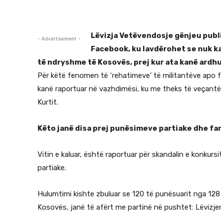
Lëvizja Vetëvendosje gënjeu publi
- Advertisement -
Facebook, ku lavdërohet se nuk k
të ndryshme të Kosovës, prej kur ata kanë ardhu
Për këtë fenomen të ‘rehatimeve’ të militantëve apo f
kanë raportuar në vazhdimësi, ku me theks të veçantë 
Kurtit.
Këto janë disa prej punësimeve partiake dhe fam
Vitin e kaluar, është raportuar për skandalin e konkursi
partiake.
Hulumtimi kishte zbuluar se 120 të punësuarit nga 128 
Kosovës, janë të afërt me partinë në pushtet: Lëvizj