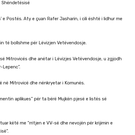
e Shëndetësisë
e Postës. Aty e çuan Rafer Jasharin, i cili është i lidhur me
in të bollshme për Lëvizjen Vetëvendosje.
 së Mitrovicës dhe anëtar i Lëvizjes Vetëvendosje, u zgjodh
r-Lepenc”.
së në Mitrovicë dhe nënkryetar i Komunës.
entin aplikues” për ta bërë Mujkën pjesë e listës së
tuar këtë me “rritjen e VV-së dhe nevojën për krijimin e
isë”.