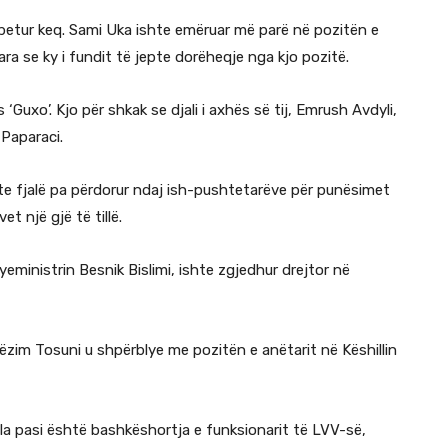
 mbetur keq. Sami Uka ishte emëruar më parë në pozitën e
para se ky i fundit të jepte dorëheqje nga kjo pozitë.
Guxo’. Kjo për shkak se djali i axhës së tij, Emrush Avdyli,
 Paparaci.
nte fjalë pa përdorur ndaj ish-pushtetarëve për punësimet
t një gjë të tillë.
yeministrin Besnik Bislimi, ishte zgjedhur drejtor në
 Gëzim Tosuni u shpërblye me pozitën e anëtarit në Këshillin
la pasi është bashkëshortja e funksionarit të LVV-së,