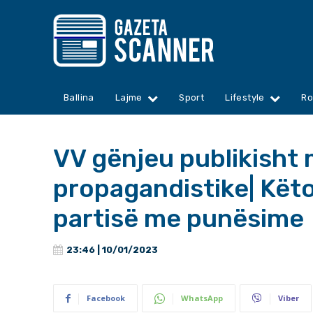
Ballina
Lajme
Sport
Lifestyle
Ro
VV gënjeu publikisht
propagandistike| Këto
partisë me punësime
23:46 | 10/01/2023
Facebook
WhatsApp
Viber