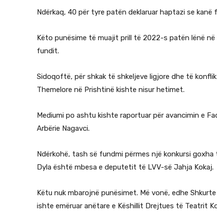
Ndërkaq, 40 për tyre patën deklaruar haptazi se kanë f
Këto punësime të muajit prill të 2022-s patën lënë në h
fundit.
Sidoqoftë, për shkak të shkeljeve ligjore dhe të konflikt
Themelore në Prishtinë kishte nisur hetimet.
Mediumi po ashtu kishte raportuar për avancimin e Fadi
Arbërie Nagavci.
Ndërkohë, tash së fundmi përmes një konkursi goxha t
Dyla është mbesa e deputetit të LVV-së Jahja Kokaj.
Këtu nuk mbarojnë punësimet. Më vonë, edhe Shkurte Al
ishte emëruar anëtare e Këshillit Drejtues të Teatrit