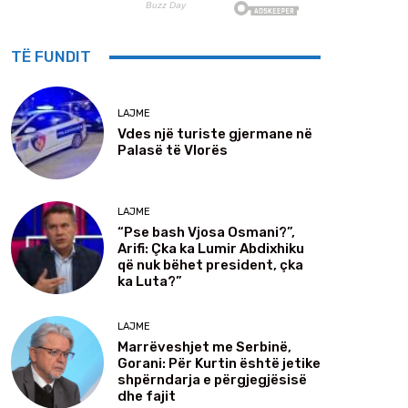
TË FUNDIT
LAJME
Vdes një turiste gjermane në
Palasë të Vlorës
LAJME
“Pse bash Vjosa Osmani?”,
Arifi: Çka ka Lumir Abdixhiku
që nuk bëhet president, çka
ka Luta?”
LAJME
Marrëveshjet me Serbinë,
Gorani: Për Kurtin është jetike
shpërndarja e përgjegjësisë
dhe fajit