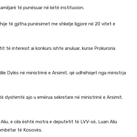
amiljarë të punësuar në këtë institucion.
ije të gjitha punësimet me shkelje ligjore në 20 vitet e
it të interesit ai konkurs ishte anuluar, kurse Prokuroria
le Dylës në ministrinë e Arsimit, që udhëhiqet nga ministrja
ë dyshimtë ajo u emërua sekretare në ministrinë e Arsimit.
iu, e cila është motra e deputetit të LVV-së, Luan Aliu
 Kombëtar të Kosovës.