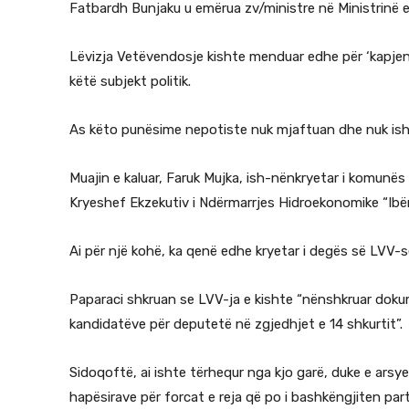
Fatbardh Bunjaku u emërua zv/ministre në Ministrinë 
Lëvizja Vetëvendosje kishte menduar edhe për ‘kapjen’ 
këtë subjekt politik.
As këto punësime nepotiste nuk mjaftuan dhe nuk ish
Muajin e kaluar, Faruk Mujka, ish-nënkryetar i komunës
Kryeshef Ekzekutiv i Ndërmarrjes Hidroekonomike “Ibë
Ai për një kohë, ka qenë edhe kryetar i degës së LVV-
Paparaci shkruan se LVV-ja e kishte “nënshkruar dokum
kandidatëve për deputetë në zgjedhjet e 14 shkurtit”.
Sidoqoftë, ai ishte tërhequr nga kjo garë, duke e arsye
hapësirave për forcat e reja që po i bashkëngjiten part