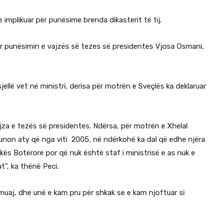
 implikuar për punësime brenda dikasterit të tij.
ër punësimin e vajzës së tezes së presidentes Vjosa Osmani,
jellë vet në ministri, derisa për motrën e Sveçlës ka deklaruar
jza e tezës së presidentes. Ndërsa, për motrën e Xhelal
punon aty që nga viti 2005, në ndërkohë ka dal që edhe njëra
kës Botërore por që nuk është staf i ministrisë e as nuk e
t”, ka thënë Peci.
muaj, dhe unë e kam pru për shkak se e kam njoftuar si