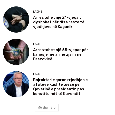
LAJME
Arrestohet një 21-vjeçar,
dyshohet për disa raste të
vjedhjeve në Kaçanik
LAJME
Arrestohet një 65-vjeçar për
kanosje me armë zjarri në
Brezovicë
LAJME
Bajraktari sqaron rrjedhjen e
afateve kushtetuese për
Qeverinë e presidentin pas
konstituimit të Kuvendit
Më shumë