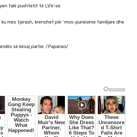
ryen falë pushtetit të LVV-së.
çim, ku mes tjerash, krenohet për ‘mos-punësime familjare dhe
andës së kësaj partie. /Paparaci/