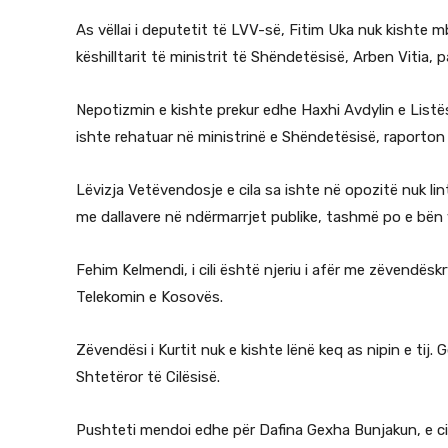
As vëllai i deputetit të LVV-së, Fitim Uka nuk kishte
këshilltarit të ministrit të Shëndetësisë, Arben Vitia, 
Nepotizmin e kishte prekur edhe Haxhi Avdylin e Listës ‘
ishte rehatuar në ministrinë e Shëndetësisë, raporton
Lëvizja Vetëvendosje e cila sa ishte në opozitë nuk li
me dallavere në ndërmarrjet publike, tashmë po e bën ve
Fehim Kelmendi, i cili është njeriu i afër me zëvendëskr
Telekomin e Kosovës.
Zëvendësi i Kurtit nuk e kishte lënë keq as nipin e tij.
Shtetëror të Cilësisë.
Pushteti mendoi edhe për Dafina Gexha Bunjakun, e ci