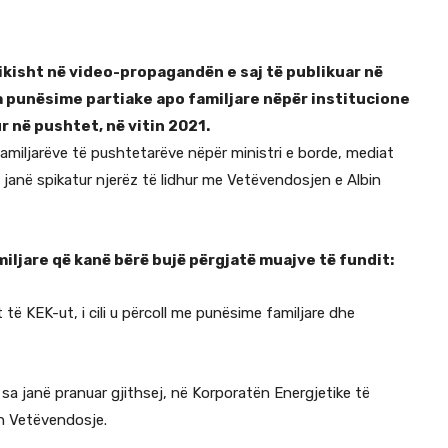
kisht në video-propagandën e saj të publikuar në
a punësime partiake apo familjare nëpër institucione
r në pushtet, në vitin 2021.
amiljarëve të pushtetarëve nëpër ministri e borde, mediat
janë spikatur njerëz të lidhur me Vetëvendosjen e Albin
iljare që kanë bërë bujë përgjatë muajve të fundit:
t të KEK-ut, i cili u përcoll me punësime familjare dhe
sa janë pranuar gjithsej, në Korporatën Energjetike të
en Vetëvendosje.