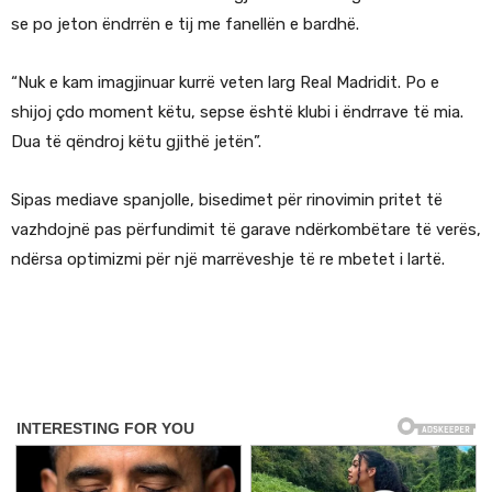
se po jeton ëndrrën e tij me fanellën e bardhë.
“Nuk e kam imagjinuar kurrë veten larg Real Madridit. Po e
shijoj çdo moment këtu, sepse është klubi i ëndrrave të mia.
Dua të qëndroj këtu gjithë jetën”.
Sipas mediave spanjolle, bisedimet për rinovimin pritet të
vazhdojnë pas përfundimit të garave ndërkombëtare të verës,
ndërsa optimizmi për një marrëveshje të re mbetet i lartë.