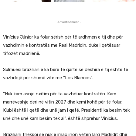
- Advertisement -
Vinícius Júnior ka folur sërish për të ardhmen e tij dhe për
vazhdimin e kontratës me Real Madridin, duke i qetësuar
tifozët madrilenë.
Sulmuesi brazilian e ka bërë të qartë se dëshira e tij është të
vazhdojë për shumë vite me “Los Blancos”.
“Nuk kam asnjë nxitim për ta vazhduar kontratën. Kam
marrëveshje deri në vitin 2027 dhe kemi kohë për të folur.
Klubi është i qetë dhe unë jam i qetë. Presidenti ka besim tek
unë dhe unë kam besim tek ai”, është shprehur Vinicius.
Braziliani theksoi se nuk e imagjinon veten larg Madridit dhe