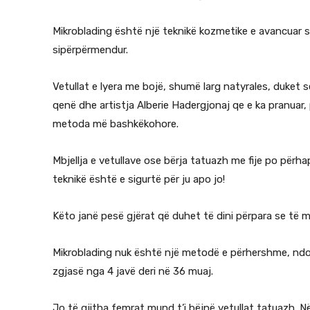
Mikroblading është një teknikë kozmetike e avancuar s
sipërpërmendur.
Vetullat e lyera me bojë, shumë larg natyrales, duket s
qenë dhe artistja Alberie Hadergjonaj qe e ka pranuar, 
metoda më bashkëkohore.
Mbjellja e vetullave ose bërja tatuazh me fije po përh
teknikë është e sigurtë për ju apo jo!
Këto janë pesë gjërat që duhet të dini përpara se të mbi
Mikroblading nuk është një metodë e përhershme, ndonë
zgjasë nga 4 javë deri në 36 muaj.
Jo të gjitha femrat mund t’i bëjnë vetullat tatuazh. 