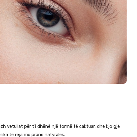
h vetullat për t’i dhënë një formë të caktuar, dhe kjo gjë
knika të reja më pranë natyrales.