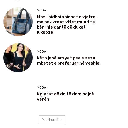
MODA
Mos i hidhni xhinset e vjetra:
me pak kreativitet mund të
bëni një çantë që duket
luksoze
MODA
Këto janë arsyet pse e zeza
mbetet e preferuar në veshje
MODA
Ngjyrat që do të dominojnë
verën
Më shumë