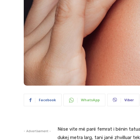
Facebook
WhatsApp
Viber
Nëse vite më parë femrat i bënin tatuaz
- Advertisement -
dukej metra larg, tani janë zhvilluar te