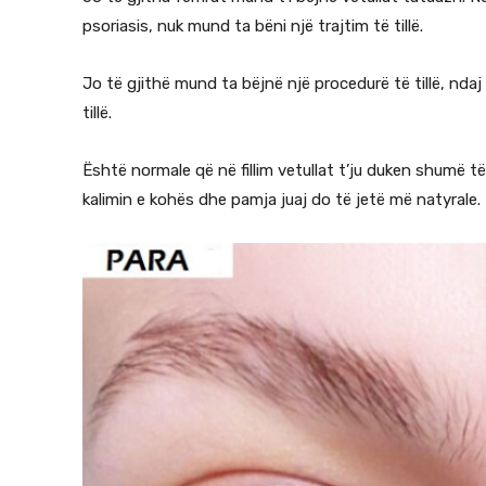
psoriasis, nuk mund ta bëni një trajtim të tillë.
Jo të gjithë mund ta bëjnë një procedurë të tillë, ndaj
tillë.
Është normale që në fillim vetullat t’ju duken shumë t
kalimin e kohës dhe pamja juaj do të jetë më natyrale.