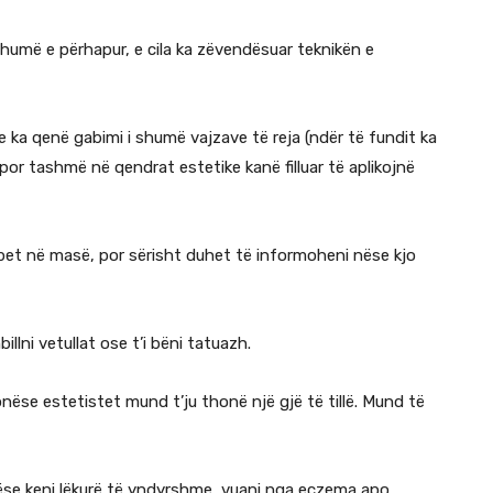
humë e përhapur, e cila ka zëvendësuar teknikën e
e ka qenë gabimi i shumë vajzave të reja (ndër të fundit ka
por tashmë në qendrat estetike kanë filluar të aplikojnë
apet në masë, por sërisht duhet të informoheni nëse kjo
llni vetullat ose t’i bëni tatuazh.
se estetistet mund t’ju thonë një gjë të tillë. Mund të
Nëse keni lëkurë të yndyrshme, vuani nga eczema apo