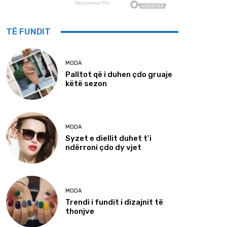
TË FUNDIT
MODA
Palltot që i duhen çdo gruaje
këtë sezon
MODA
Syzet e diellit duhet t’i
ndërroni çdo dy vjet
MODA
Trendi i fundit i dizajnit të
thonjve